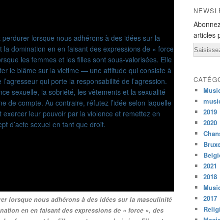
NEWSL
Abonnez
articles 
Email
CATÉG
Musi
musi
2019
2020
Chans
Bruxe
Belg
2021
2018
Musiq
2017
rer lorsque nous adhérons à des idées sur la masculinité
Relig
ination en en faisant des expressions de « force », des
Mexi