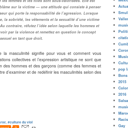
les femmes et les filles sont sous-valorisées. Elle est
Actua
e blâme sur la victime — une attitude qui consiste à penser
Smul
sseur qui porte la responsabilité de l’agression. Lorsque
Valle
, la sobriété, les vêtements et la sexualité d’une victime
musi
Au contraire, réfutez l’idée selon laquelle les hommes et
Polit
voir par la violence et remettez en question le concept
citat
 sexuel en tant que droit.
Cumb
Coro
e la masculinité signifie pour vous et comment vous
Musi
sations collectives et l’expression artistique ne sont que
Cultu
ition des hommes et des garçons (comme des femmes et
pop l
ttre d’examiner et de redéfinir les masculinités selon des
Bons
2015
Colo
2016
Salsa
musi
Maro
Raci
roc
,
#culture du viol
Gay