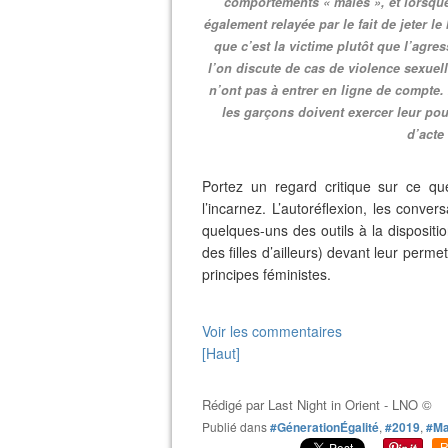
comportements « mâles », et lorsque 
également relayée par le fait de jeter l
que c’est la victime plutôt que l’agre
l’on discute de cas de violence sexuelle
n’ont pas à entrer en ligne de compte. 
les garçons doivent exercer leur pou
d’acte
Portez un regard critique sur ce qu
l’incarnez. L’autoréflexion, les conver
quelques-uns des outils à la dispos
des filles d’ailleurs) devant leur perme
principes féministes.
Voir les commentaires
[Haut]
Rédigé par
Last Night in Orient - LNO ©
Publié dans
#GénerationÉgalité
,
#2019
,
#Ma