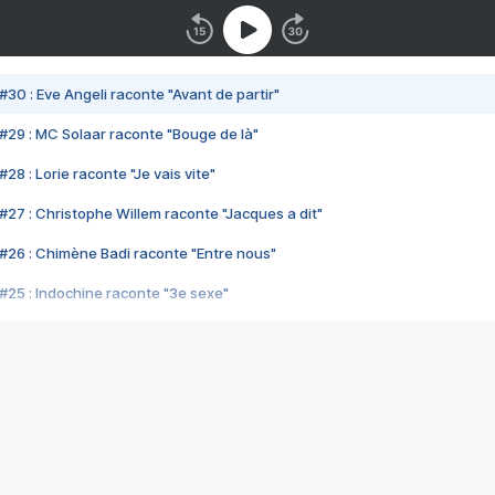
#30 : Eve Angeli raconte "Avant de partir"
#29 : MC Solaar raconte "Bouge de là"
28 : Lorie raconte "Je vais vite"
#27 : Christophe Willem raconte "Jacques a dit"
#26 : Chimène Badi raconte "Entre nous"
#25 : Indochine raconte "3e sexe"
#24 : Zaho raconte "C'est chelou"
#23 : Patrick Bruel raconte "Au café des délices"
#22 : Kyo raconte "Le chemin"
#21 : Nolwenn Leroy raconte "Cassé"
#20 : Patrick Hernandez raconte "Born to be alive"