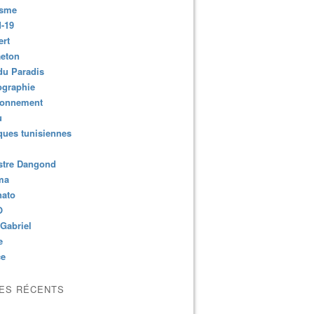
isme
-19
ert
aeton
du Paradis
ographie
ronnement
u
ues tunisiennes
stre Dangond
ma
nato
O
Gabriel
e
ce
LES RÉCENTS