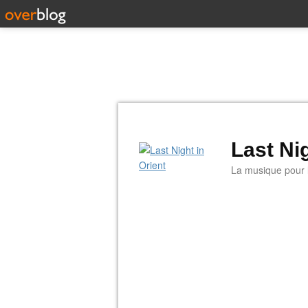
Last Nig
La musique pour la