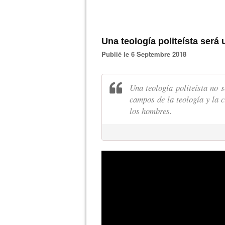
Una teología politeísta será 
Publié le 6 Septembre 2018
Una teología politeísta no 
campos de la teología y la c
los hombres.