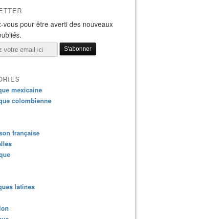
ETTER
-vous pour être averti des nouveaux
publiés.
ORIES
que mexicaine
que colombienne
on française
lles
ique
ues latines
ion
que