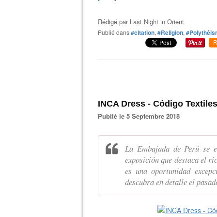
Rédigé par
Last Night in Orient
Publié dans
#citation
,
#Religion
,
#Polythéi
R
INCA Dress - Código Textile
Publié le 5 Septembre 2018
La Embajada de Perú se en
exposición que destaca el ri
es una oportunidad excepc
descubra en detalle el pasado