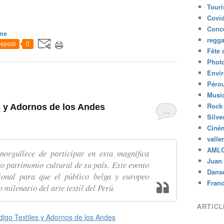
Tour
Covid
Conc
sme
regg
epost
0
Fête 
Phot
Envi
Péro
Musiq
Rock
s y Adornos de los Andes
…
Silve
Ciné
valle
AML
orgullece de participar en esta magnífica
Juan 
co patrimonio cultural de su país. Este evento
Dans
ional para que el público belga y europeo
Fran
 milenario del arte textil del Perú.
ARTIC