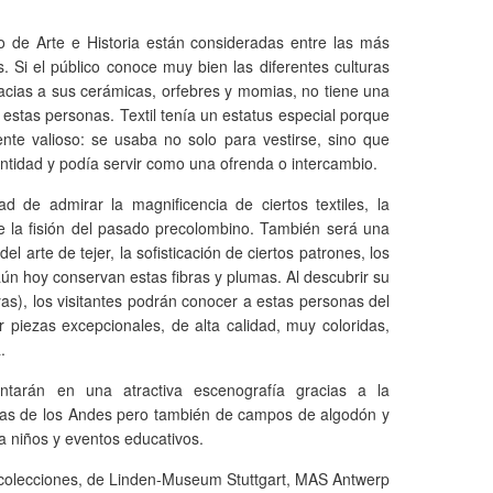
 de Arte e Historia están consideradas entre las más
. Si el público conoce muy bien las diferentes culturas
racias a sus cerámicas, orfebres y momias, no tiene una
estas personas. Textil tenía un estatus especial porque
te valioso: se usaba no solo para vestirse, sino que
ntidad y podía servir como una ofrenda o intercambio.
ad de admirar la magnificencia de ciertos textiles, la
 de la fisión del pasado precolombino. También será una
l arte de tejer, la sofisticación de ciertos patrones, los
ún hoy conservan estas fibras y plumas. Al descubrir su
yas), los visitantes podrán conocer a estas personas del
 piezas excepcionales, de alta calidad, muy coloridas,
.
tarán en una atractiva escenografía gracias a la
icas de los Andes pero también de campos de algodón y
a niños y eventos educativos.
 colecciones, de Linden-Museum Stuttgart, MAS Antwerp