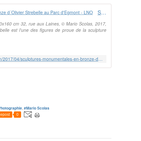
Sculptures monumentales en bronze d´Olivier Strebelle au Parc d'Egmont - LNO
10x160 cm 32, rue aux Laines, © Mario Scolas, 2017,
lle est l'une des figures de proue de la sculpture
http://musique.arabe.over-blog.com/2017/04/sculptures-monumentales-en-bronze-d-olivier-strebelle-au-parc-d-egmont.html
hotographie
,
#Mario Scolas
epost
0