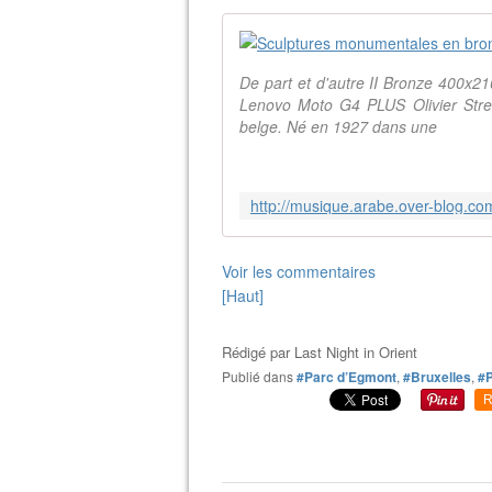
De part et d'autre II Bronze 400x2
Lenovo Moto G4 PLUS Olivier Strebe
belge. Né en 1927 dans une
Voir les commentaires
[Haut]
Rédigé par
Last Night in Orient
Publié dans
#Parc d’Egmont
,
#Bruxelles
,
#P
R