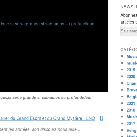
NEWSL
Abonnez
articles 
Email
CATÉG
Musi
musi
2019
2020
Chans
Bruxe
Belg
 riqueza sería grande si sabíamos su profundidad.
2021
2018
Musiq
Une vieille chaussure pour nous parler du Grand Esprit et du Grand Mystère - LNO
2017
ent les années, son discours nous aide...
Relig
Mexi