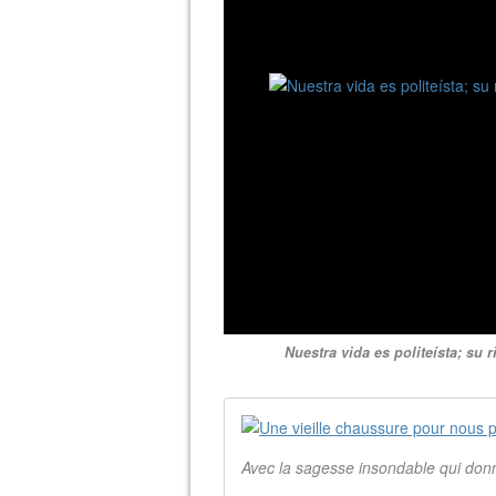
Nuestra vida es politeísta; su
Avec la sagesse insondable qui donn