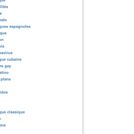
lités
e
nato
ques espagnoles
ique
ion
ia
navirus
que cubaine
re gay
atino
 plans
mbie
que classique
c
sme