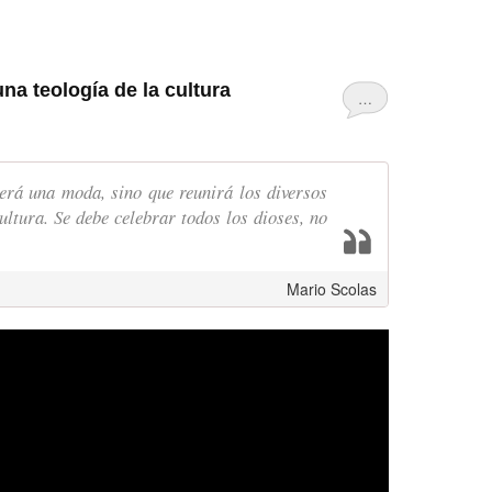
una teología de la cultura
…
será una moda, sino que reunirá los diversos
ultura. Se debe celebrar todos los dioses, no
Mario Scolas