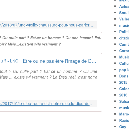
Actua
Smul
Valle
http://musique.arabe.over-blog.com/2018/07/une-vieille-chaussure-pour-nous-parler-du-grand-esprit-et-du-grand-mystere.html
musi
Polit
 ? Ou nulle part ? Est-ce un homme ? Ou une femme? Est-
citat
oir? Mais...existent t-ils vraiment ?
Cumb
Coro
Musi
Etre ou ne pas être l'image de Dieu ? - LNO
Cultu
pop l
partout ? Ou nulle part ? Est-ce un homme ? Ou une
Bons
ais ... existe t-il vraiment ? Le Dieu réel, c'est notre
2015
Colo
2016
Salsa
http://musique.arabe.over-blog.com/2017/10/le-dieu-reel-c-est-notre-dieu.le-dieu-des-autres-est-un-dieu-doctrinal.html
musi
Maro
Raci
Gay