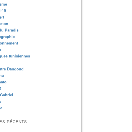
isme
-19
ert
aeton
du Paradis
ographie
ronnement
u
ues tunisiennes
stre Dangond
ma
nato
O
Gabriel
e
ce
LES RÉCENTS