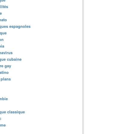
lités
e
nato
ques espagnoles
ique
ion
ia
navirus
que cubaine
re gay
atino
 plans
mbie
que classique
c
sme
 : "Face à un manipulateur, plus on essaye de comprendre, plu