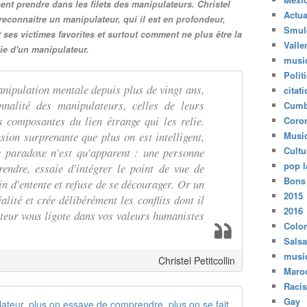
i
sent prendre dans les filets des manipulateurs. Christel
v
Actua
econnaitre un manipulateur, qui il est en profondeur,
r
Smul
 ses victimes favorites et surtout comment ne plus être la
a
Valle
ie d'un manipulateur.
n
musi
t
Polit
d
nipulation mentale depuis plus de vingt ans,
citat
e
nnalité des manipulateurs, celles de leurs
Cumb
l
s composantes du lien étrange qui les relie.
Coro
i
usion surprenante que plus on est intelligent,
Musi
m
Cultu
e paradoxe n'est qu'apparent : une personne
i
t
pop l
rendre, essaie d'intégrer le point de vue de
e
Bons
ain d'entente et refuse de se décourager. Or un
s
2015
lité et crée délibérément les conflits dont il
m
2016
ateur vous ligote dans vos valeurs humanistes
e
Colo
n
Salsa
t
musi
Christel Petitcollin
a
Maro
l
Raci
e
Gay
s
Manipulation