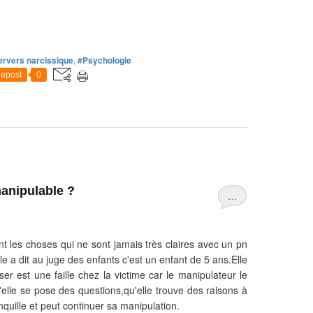
l
i
b
r
ervers narcissique
,
#Psychologie
e
epost
0
s
p
e
u
v
e
n
t
anipulable ?
v
…
i
v
r
nt les choses qui ne sont jamais très claires avec un pn
e
lle a dit au juge des enfants c'est un enfant de 5 ans.Elle
c
ser est une faille chez la victime car le manipulateur le
o
qu'elle se pose des questions,qu'elle trouve des raisons à
m
uille et peut continuer sa manipulation.
m