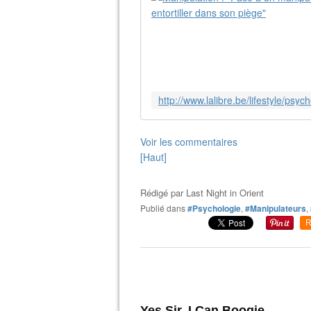
Voir les commentaires
[Haut]
Rédigé par
Last Night in Orient
Publié dans
#Psychologie
,
#Manipulateurs
,
R
Yes Sir, I Can Boogie