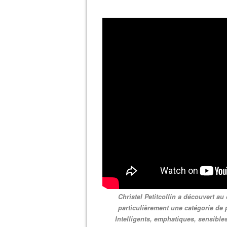
Christel Petitcollin a découvert au
particulièrement une catégorie de 
Intelligents, emphatiques, sensibles