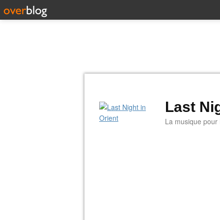
Last Nig
La musique pour la