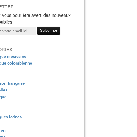
ETTER
-vous pour être averti des nouveaux
publiés.
ORIES
que mexicaine
que colombienne
on française
lles
ique
ues latines
ion
que