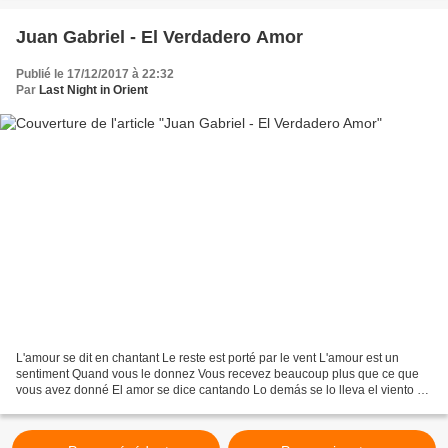
Juan Gabriel - El Verdadero Amor
Publié le 17/12/2017 à 22:32
Par
Last Night in Orient
L'amour se dit en chantant Le reste est porté par le vent L'amour est un
sentiment Quand vous le donnez Vous recevez beaucoup plus que ce que
vous avez donné El amor se dice cantando Lo demás se lo lleva el viento El
amor es un sentimiento Que cuando...