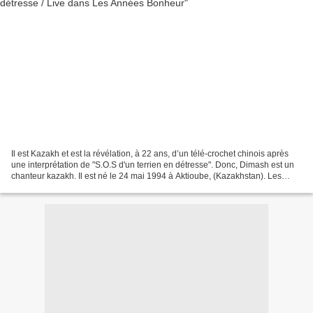
Il est Kazakh et est la révélation, à 22 ans, d’un télé-crochet chinois après
une interprétation de "S.O.S d'un terrien en détresse". Donc, Dimash est un
chanteur kazakh. Il est né le 24 mai 1994 à Aktioube, (Kazakhstan). Les
parents du chanteur, Kanat...