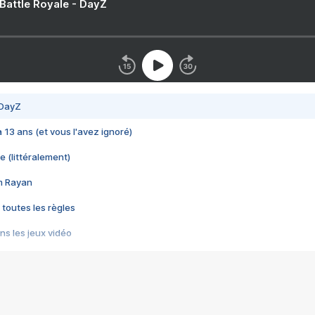
 Battle Royale - DayZ
 DayZ
 a 13 ans (et vous l'avez ignoré)
e (littéralement)
im Rayan
 toutes les règles
s les jeux vidéo
us choquant de Rockstar ? - Le scandale BULLY
e plus moche de Steam
du RÊVE tourne au CAUCHEMAR