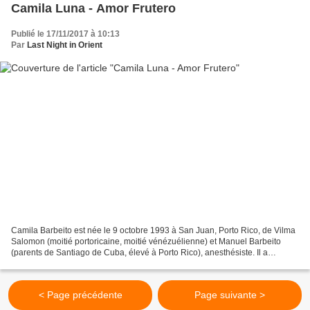
Camila Luna - Amor Frutero
Publié le 17/11/2017 à 10:13
Par
Last Night in Orient
Camila Barbeito est née le 9 octobre 1993 à San Juan, Porto Rico, de Vilma
Salomon (moitié portoricaine, moitié vénézuélienne) et Manuel Barbeito
(parents de Santiago de Cuba, élevé à Porto Rico), anesthésiste. Il a
déménagé à Richmond, en Virginie avec...
< Page précédente
Page suivante >