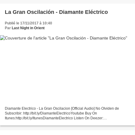
La Gran Oscilación - Diamante Eléctrico
Publié le 17/11/2017 à 10:40
Par
Last Night in Orient
Diamante Electrico - La Gran Oscilacion [Official Audio] No Olviden de
Subscribir: http://bit.ly/DiamanteElectricoYoutube Buy On
Itunes:http://bit.ly/ItunesDiamanteElectrico Listen On Deezer:
http://bit.ly/DiamanteElectricoDeezer Listen On Spotify:
http://bit.ly/DiamanteElectricoSpotify...