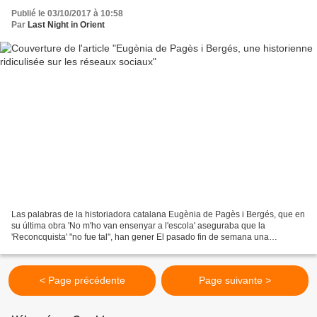
Publié le 03/10/2017 à 10:58
Par
Last Night in Orient
Las palabras de la historiadora catalana Eugènia de Pagès i Bergés, que en
su última obra 'No m'ho van ensenyar a l'escola' aseguraba que la
'Reconcquista' "no fue tal", han gener El pasado fin de semana una
historiadora catalana levantaba ampollas durante...
< Page précédente
Page suivante >