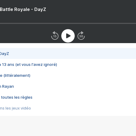
 Battle Royale - DayZ
 DayZ
 a 13 ans (et vous l'avez ignoré)
e (littéralement)
im Rayan
 toutes les règles
s les jeux vidéo
us choquant de Rockstar ? - Le scandale BULLY
e plus moche de Steam