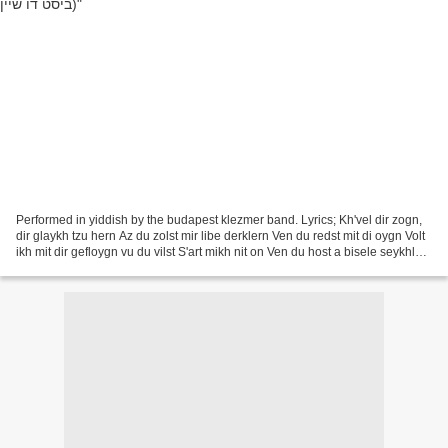
Performed in yiddish by the budapest klezmer band. Lyrics; Kh'vel dir zogn,
dir glaykh tzu hern Az du zolst mir libe derklern Ven du redst mit di oygn Volt
ikh mit dir gefloygn vu du vilst S'art mikh nit on Ven du host a bisele seykhl
Un ven du vaytzt...