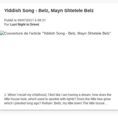
Yiddish Song - Belz, Mayn Shtetele Belz
Publié le 06/07/2017 à 08:37
Par
Last Night in Orient
1. When I recall my childhood, I feel like I am having a dream. how does the
little house look, which used to sparkle with lights? Does the little tree grow
which I planted long ago? Refrain: Beltz, my little town! The little house
where I spent my childhood! Az...