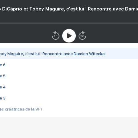
 DiCaprio et Tobey Maguire, c'est lui ! Rencontre avec Dam
bey Maguire, c'est lui ! Rencontre avec Damien Witecka
e 6
e 5
e 4
e 3
s créatrices de la VF !
e 2
e 1