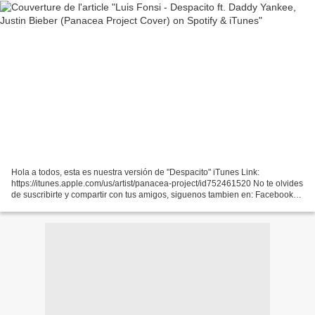
Hola a todos, esta es nuestra versión de "Despacito" iTunes Link:
https://itunes.apple.com/us/artist/panacea-project/id752461520 No te olvides
de suscribirte y compartir con tus amigos, siguenos tambien en: Facebook
http://www.facebook.com/panaceaproject...