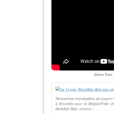
Gloria Trevi 
Rencontres improbables de supers h
à Bruxelles pour la BelgianPride 
Abdellah Bijat, concurr...