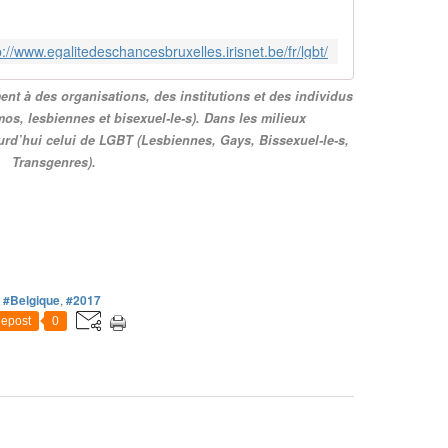
p://www.egalitedeschancesbruxelles.irisnet.be/fr/lgbt/
ent à des organisations, des institutions et des individus
os, lesbiennes et bisexuel-le-s). Dans les milieux
ourd’hui celui de LGBT (Lesbiennes, Gays, Bissexuel-le-s,
Transgenres).
,
#Belgique
,
#2017
epost
0