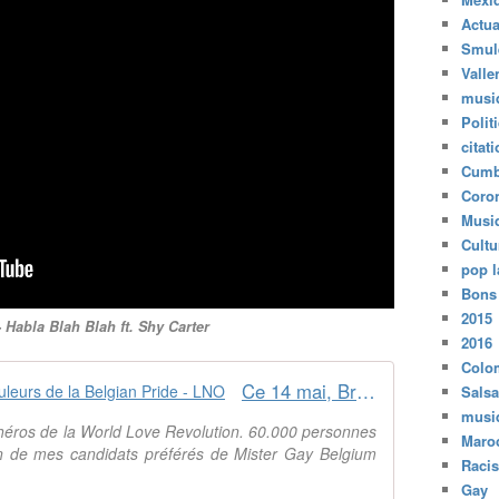
Actua
Smul
Valle
musi
Polit
citat
Cumb
Coro
Musi
Cultu
pop l
Bons
2015
- Habla Blah Blah ft. Shy Carter
2016
Colo
Ce 14 mai, Bruxelles vibre aux couleurs de la Belgian Pride - LNO
Salsa
musi
éros de la World Love Revolution. 60.000 personnes
Maro
Un de mes candidats préférés de Mister Gay Belgium
Raci
Gay