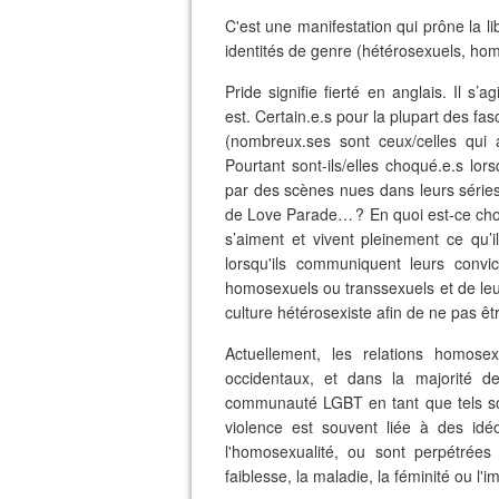
C'est une manifestation qui prône la lib
identités de genre (hétérosexuels, hom
Pride signifie fierté en anglais. Il s’
est. Certain.e.s pour la plupart des fas
(nombreux.ses sont ceux/celles qui a
Pourtant sont-ils/elles choqué.e.s lor
par des scènes nues dans leurs séries 
de Love Parade… ? En quoi est-ce choqu
s’aiment et vivent pleinement ce qu’i
lorsqu'ils communiquent leurs convi
homosexuels ou transsexuels et de leur
culture hétérosexiste afin de ne pas êt
Actuellement, les relations homosex
occidentaux, et dans la majorité d
communauté LGBT en tant que tels so
violence est souvent liée à des idé
l'homosexualité, ou sont perpétrées 
faiblesse, la maladie, la féminité ou l'i