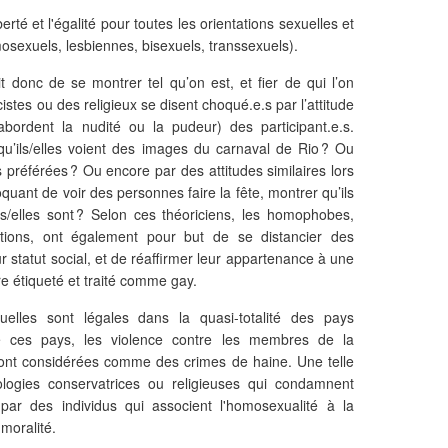
erté et l'égalité pour toutes les orientations sexuelles et
osexuels, lesbiennes, bisexuels, transsexuels).
agit donc de se montrer tel qu’on est, et fier de qui l’on
cistes ou des religieux se disent choqué.e.s par l’attitude
bordent la nudité ou la pudeur) des participant.e.s.
squ’ils/elles voient des images du carnaval de Rio ? Ou
préférées ? Ou encore par des attitudes similaires lors
ant de voir des personnes faire la fête, montrer qu’ils
ls/elles sont ? Selon ces théoriciens, les homophobes,
ctions, ont également pour but de se distancier des
 statut social, et de réaffirmer leur appartenance à une
re étiqueté et traité comme gay.
uelles sont légales dans la quasi-totalité des pays
e ces pays, les violence contre les membres de la
nt considérées comme des crimes de haine. Une telle
ologies conservatrices ou religieuses qui condamnent
par des individus qui associent l'homosexualité à la
mmoralité.