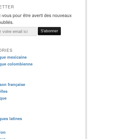
ETTER
-vous pour être averti des nouveaux
publiés.
ORIES
que mexicaine
que colombienne
on française
lles
ique
ues latines
ion
que