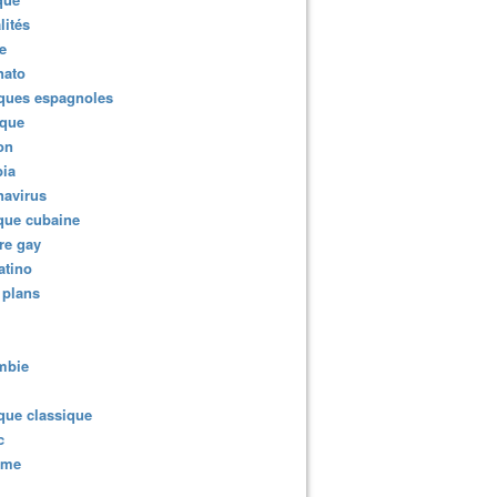
lités
e
nato
ques espagnoles
ique
ion
ia
navirus
que cubaine
re gay
atino
 plans
mbie
que classique
c
sme