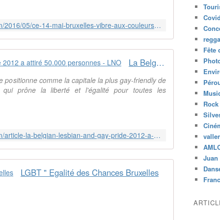
Tour
Covid
http://musique.arabe.over-blog.com/2016/05/ce-14-mai-bruxelles-vibre-aux-couleurs-de-la-belgian-pride.html
Conc
regg
Fête 
Phot
La Belgian Lesbian and Gay Pride 2012 a attiré 50.000 personnes‎ - LNO
Envi
 positionne comme la capitale la plus gay-friendly de
Péro
 qui prône la liberté et l'égalité pour toutes les
Musiq
Rock
Silve
Ciné
http://musique.arabe.over-blog.com/article-la-belgian-lesbian-and-gay-pride-2012-a-attire-50-000-personnes-105065923.html
valle
AML
Juan 
Dans
LGBT " Egalité des Chances Bruxelles
Fran
ARTIC