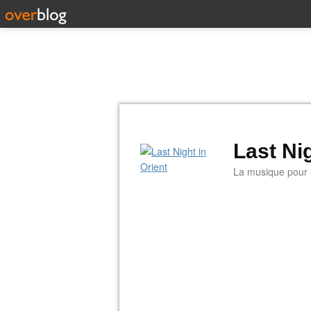
Last Nig
La musique pour la