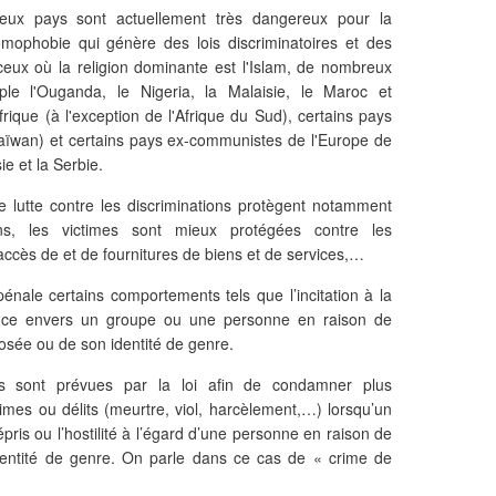
eux pays sont actuellement très dangereux pour la
ophobie qui génère des lois discriminatoires et des
ceux où la religion dominante est l'Islam, de nombreux
 l'Ouganda, le Nigeria, la Malaisie, le Maroc et
rique (à l'exception de l'Afrique du Sud), certains pays
Taïwan) et certains pays ex-communistes de l'Europe de
ie et la Serbie.
de lutte contre les discriminations protègent notamment
ns, les victimes sont mieux protégées contre les
’accès de et de fournitures de biens et de services,…
n pénale certains comportements tels que l’incitation à la
olence envers un groupe ou une personne en raison de
posée ou de son identité de genre.
es sont prévues par la loi afin de condamner plus
imes ou délits (meurtre, viol, harcèlement,…) lorsqu’un
épris ou l’hostilité à l’égard d’une personne en raison de
dentité de genre. On parle dans ce cas de « crime de