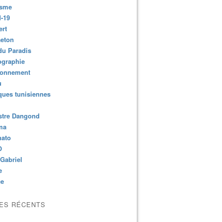
isme
-19
ert
aeton
du Paradis
ographie
ronnement
u
ues tunisiennes
stre Dangond
ma
nato
O
Gabriel
e
ce
LES RÉCENTS