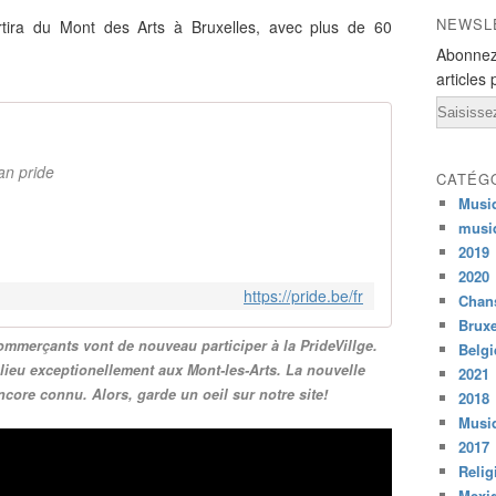
NEWSL
tira du Mont des Arts à Bruxelles, avec plus de 60
Abonnez
articles 
Email
an pride
CATÉG
Musi
musi
2019
2020
https://pride.be/fr
Chans
Bruxe
ommerçants vont de nouveau participer à la PrideVillge.
Belg
 lieu exceptionellement aux Mont-les-Arts. La nouvelle
2021
ncore connu. Alors, garde un oeil sur notre site!
2018
Musiq
2017
Relig
Mexi