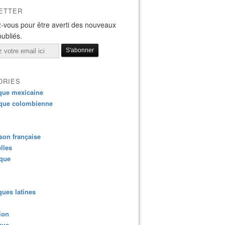
ETTER
-vous pour être averti des nouveaux
publiés.
ORIES
que mexicaine
que colombienne
on française
lles
ique
ues latines
ion
que