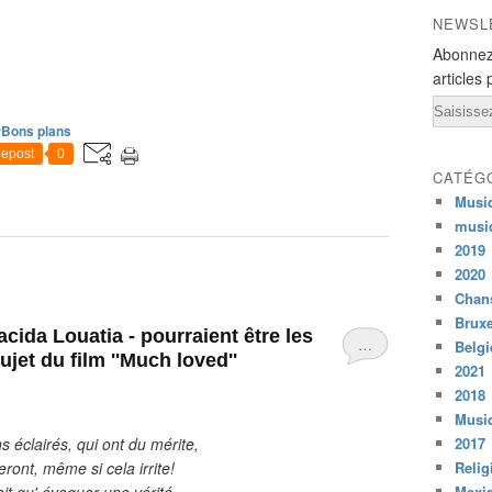
NEWSL
Abonnez
articles 
Email
#Bons plans
epost
0
CATÉG
Musi
musi
2019
2020
Chans
Bruxe
cida Louatia - pourraient être les
…
Belg
jet du film ''Much loved''
2021
2018
Musiq
s éclairés, qui ont du mérite,
2017
ront, même si cela irrite!
Relig
fait qu' évoquer une vérité,
Mexi