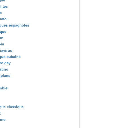
lités
e
nato
ques espagnoles
ique
ion
ia
navirus
que cubaine
re gay
atino
 plans
mbie
que classique
c
sme