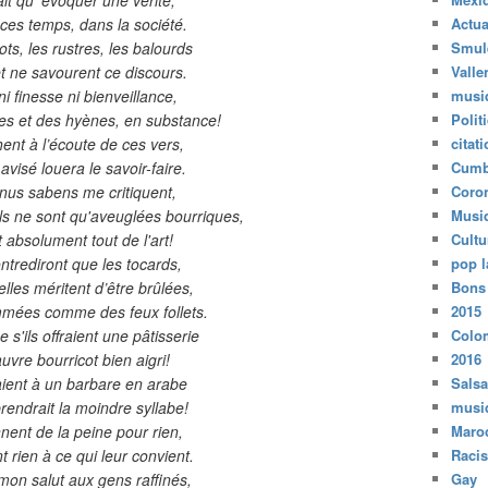
ces temps, dans la société.
Actua
ots, les rustres, les balourds
Smul
t ne savourent ce discours.
Valle
 ni finesse ni bienveillance,
musi
nes et des hyènes, en substance!
Polit
hent à l’écoute de ces vers,
citat
visé louera le savoir-faire.
Cumb
inus sabens me critiquent,
Coro
ils ne sont qu'aveuglées bourriques,
Musi
 absolument tout de l'art!
Cultu
ntrediront que les tocards,
pop l
lles méritent d’être brûlées,
Bons
mmées comme des feux follets.
2015
s'ils offraient une pâtisserie
Colo
uvre bourricot bien aigri!
2016
ient à un barbare en arabe
Salsa
rendrait la moindre syllabe!
musi
nnent de la peine pour rien,
Maro
nt rien à ce qui leur convient.
Raci
mon salut aux gens raffinés,
Gay