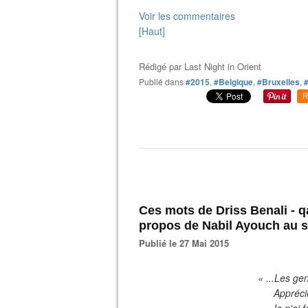
Voir les commentaires
[Haut]
Rédigé par
Last Night in Orient
Publié dans
#2015
,
#Belgique
,
#Bruxelles
,
R
Ces mots de Driss Benali - qa
propos de Nabil Ayouch au su
Publié le 27 Mai 2015
« ...Les gen
Apprécie
Je n'ai 