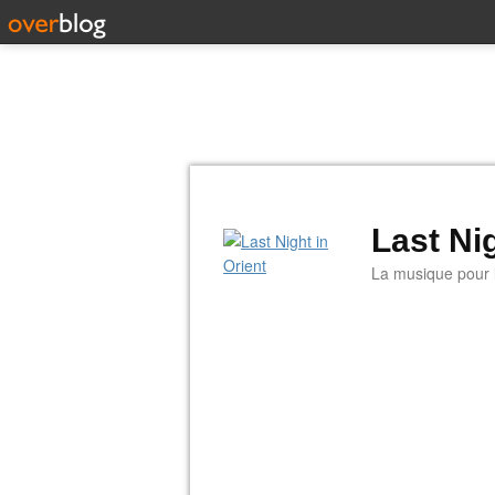
Last Nig
La musique pour la