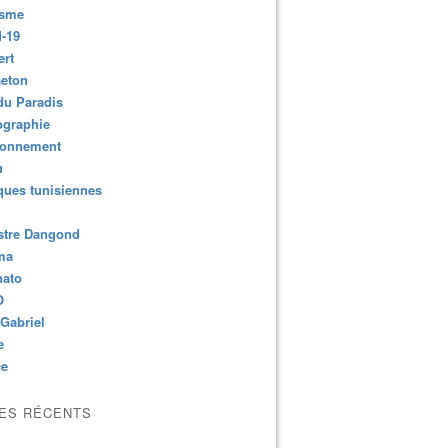
isme
-19
ert
aeton
du Paradis
ographie
ronnement
u
ues tunisiennes
stre Dangond
ma
nato
O
Gabriel
e
ce
LES RÉCENTS