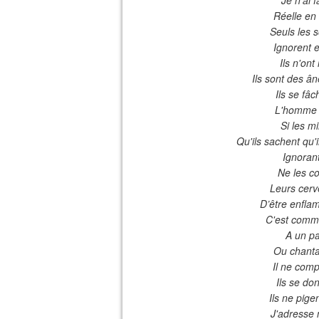
Réelle en 
Seuls les s
Ignorent e
Ils n'ont
Ils sont des â
Ils se fâc
L'homme a
Si les m
Qu'ils sachent qu'
Ignorant
Ne les co
Leurs cerve
D’être enfla
C'est comme 
A un pa
Ou chanta
Il ne comp
Ils se do
Ils ne pige
J'adresse 