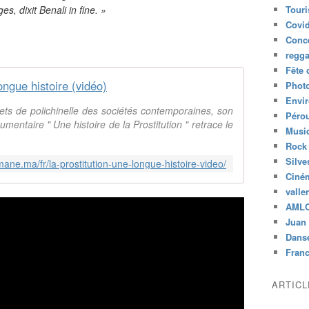
es, dixit Benali in fine. »
Tour
Covid
Conc
regg
Fête 
ongue histoire (vidéo)
Phot
Envi
ecrets de polichinelle des sociétés contemporaines, son
Péro
mentaire " Une histoire de la Prostitution " retrace le
Musiq
Rock
Silve
mane.ma/fr/la-prostitution-une-longue-histoire-video/
Ciné
valle
AML
Juan 
Dans
Fran
ARTIC