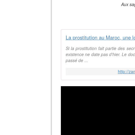
Aux sag
La prostitution au Maroc, une l
Si la prostitution fait partie des s
existence ne date pas d'hier. Le docu
passé de ...
http://za