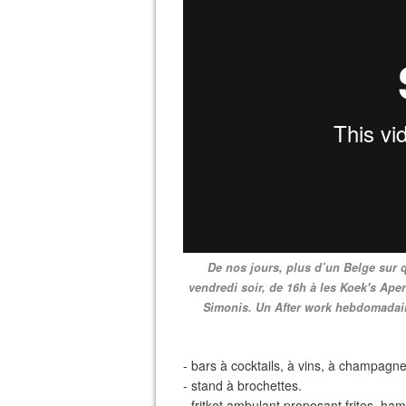
De nos jours, plus d’un Belge sur 
vendredi soir, de 16h à les Koek's Apero
Simonis. Un After work hebdomadaire
- bars à cocktails, à vins, à champagne
- stand à brochettes.
- fritkot ambulant proposant frites, ha