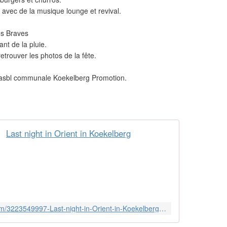
avec de la musique lounge et revival.
es Braves
nt de la pluie.
trouver les photos de la fête.
l'asbl communale Koekelberg Promotion.
Last night in Orient in Koekelberg
http://mario-scolas-727.skyrock.com/3223549997-Last-night-in-Orient-in-Koekelberg.html