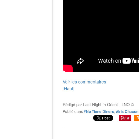
Voir les commentaires
[Haut]
Rédigé par
Last Night in Orient - LNO ©
Publié dans
#No Tiene Dinero
,
#Iris Chacon
R