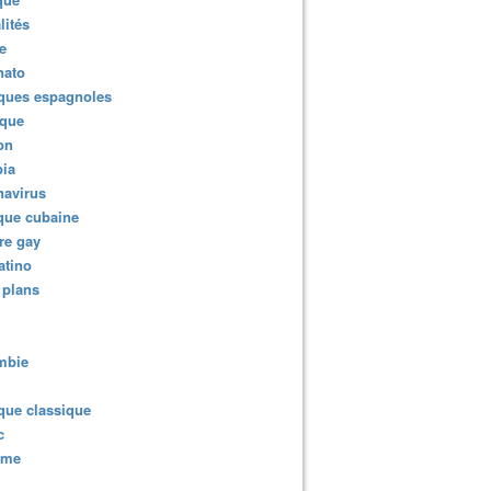
lités
e
nato
ques espagnoles
ique
ion
ia
navirus
que cubaine
re gay
atino
 plans
mbie
que classique
c
sme