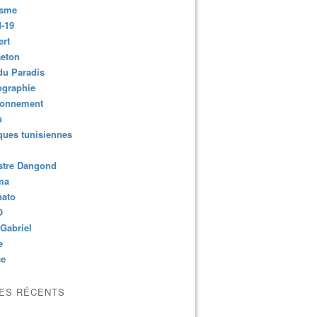
isme
-19
ert
aeton
du Paradis
ographie
ronnement
u
ues tunisiennes
stre Dangond
ma
nato
O
Gabriel
e
ce
LES RÉCENTS