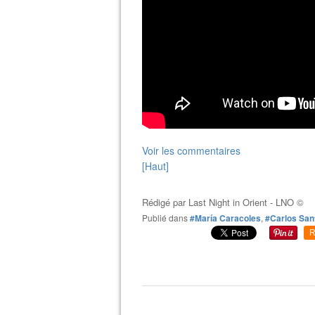
Voir les commentaires
[Haut]
Rédigé par
Last Night in Orient - LNO ©
Publié dans
#María Caracoles
,
#Carlos San
R