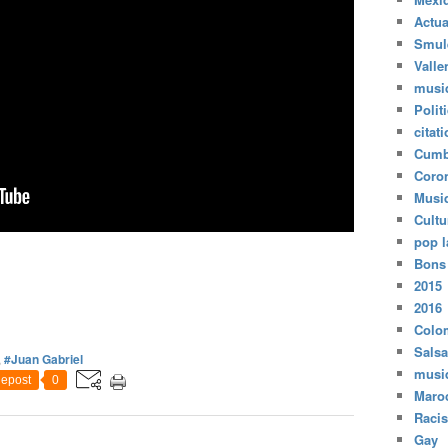
Actua
Smul
Valle
musi
Polit
citat
Cumb
Coro
Musi
Cultu
pop l
Bons
2015
2016
Colo
Salsa
,
#Juan Gabriel
musi
epost
0
Maro
Raci
Gay