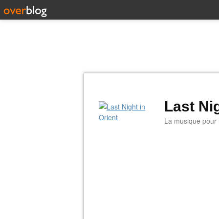
Last Nig
La musique pour la