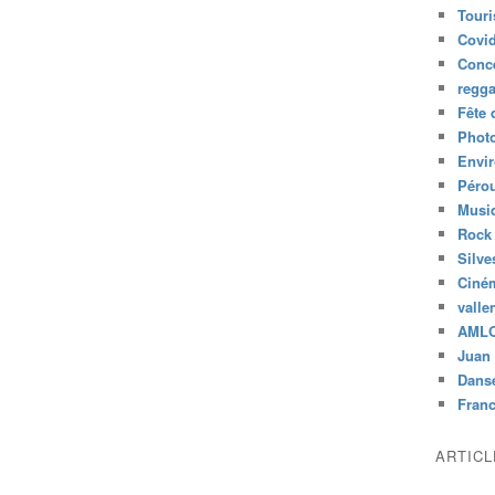
Tour
Covid
Conc
regg
Fête 
Phot
Envi
Péro
Musiq
Rock
Silve
Ciné
valle
AML
Juan 
Dans
Fran
ARTIC