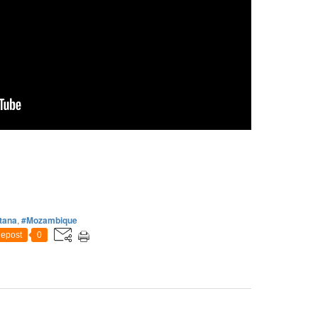
tana
,
#Mozambique
epost
0