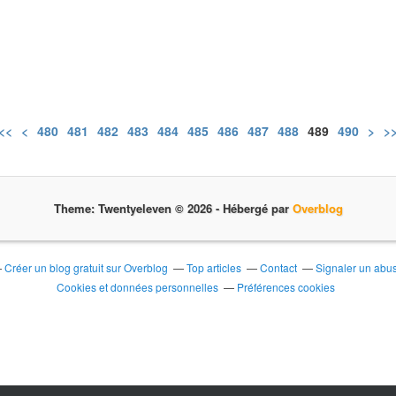
<<
<
400
410
420
430
440
450
460
470
480
481
482
483
484
485
486
487
488
489
490
500
600
700
800
900
1000
1100
1200
1300
1400
1500
1600
1700
1800
1900
2000
2100
2200
2300
2400
2500
2600
2700
2800
2900
3000
3100
3200
3300
3400
3500
3600
3700
3800
3900
4000
4100
4200
4300
4400
4500
4600
4700
4800
4900
5000
5100
5200
5300
5400
>
>
Theme: Twentyeleven © 2026 -
Hébergé par
Overblog
Créer un blog gratuit sur Overblog
Top articles
Contact
Signaler un abu
Cookies et données personnelles
Préférences cookies