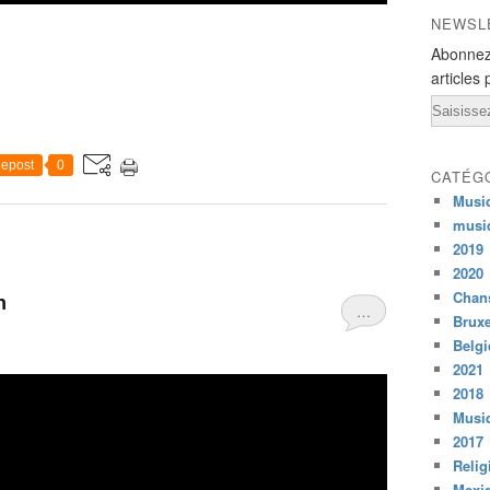
NEWSL
Abonnez
articles 
Email
epost
0
CATÉG
Musi
musi
2019
2020
Chans
n
…
Bruxe
Belg
2021
2018
Musiq
2017
Relig
Mexi