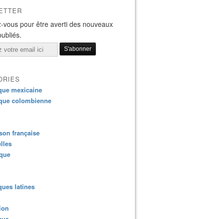
ETTER
-vous pour être averti des nouveaux
publiés.
ORIES
que mexicaine
que colombienne
on française
lles
ique
ues latines
ion
que