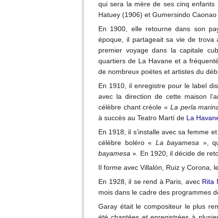
qui sera la mère de ses cinq enfants 
Hatuey (1906) et Gumersindo Caonao
En 1900, elle retourne dans son pay
époque, il partageait sa vie de trova 
premier voyage dans la capitale cub
quartiers de La Havane et a fréquenté 
de nombreux poètes et artistes du déb
En 1910, il enregistre pour le label d
avec la direction de cette maison l’
célèbre chant créole «
La perla marin
à succès au Teatro Martí de
La Havan
En 1918, il s’installe avec sa femme et
célèbre boléro «
La bayamesa
», qu
bayamesa
». En 1920, il décide de re
Il forme avec Villalón, Ruiz y Corona, 
En 1928, il se rend à Paris, avec
Rita
mois dans le cadre des programmes d
Garay était le compositeur le plus r
été chantées et enregistrées à plusie