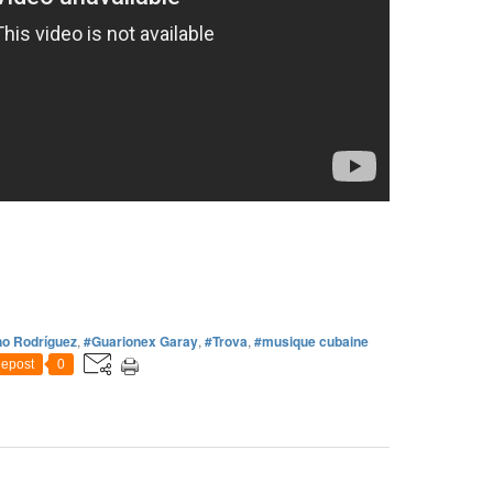
no Rodríguez
,
#Guarionex Garay
,
#Trova
,
#musique cubaine
epost
0