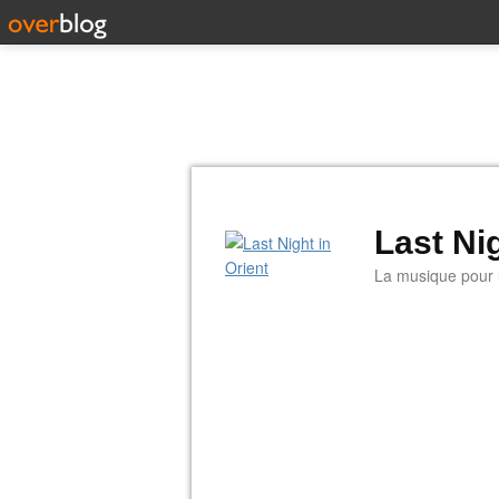
Last Nig
La musique pour la