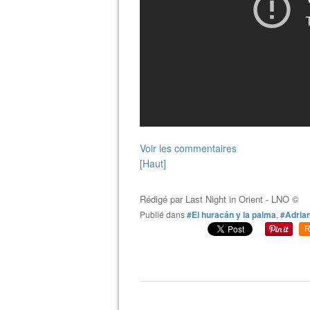
Voir les commentaires
[Haut]
Rédigé par
Last Night in Orient - LNO ©
Publié dans
#El huracán y la palma
,
#Adria
R