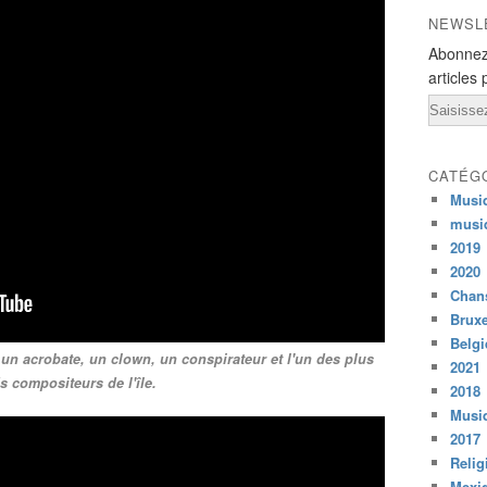
NEWSL
Abonnez
articles 
Email
CATÉG
Musi
musi
2019
2020
Chans
Bruxe
Belg
 un acrobate, un clown, un conspirateur et l'un des plus
2021
s compositeurs de l'île.
2018
Musiq
2017
Relig
Mexi