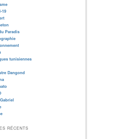
isme
-19
ert
aeton
du Paradis
ographie
ronnement
u
ues tunisiennes
stre Dangond
ma
nato
O
Gabriel
e
ce
LES RÉCENTS