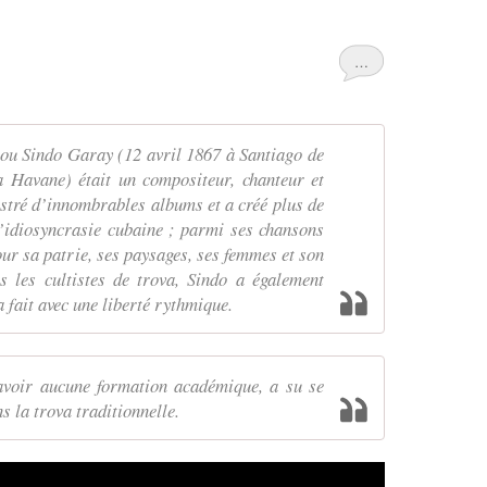
…
u Sindo Garay (12 avril 1867 à Santiago de
a Havane) était un compositeur, chanteur et
gistré d’innombrables albums et a créé plus de
’idiosyncrasie cubaine ; parmi ses chansons
ur sa patrie, ses paysages, ses femmes et son
les cultistes de trova, Sindo a également
a fait avec une liberté rythmique.
avoir aucune formation académique, a su se
ns la trova traditionnelle.