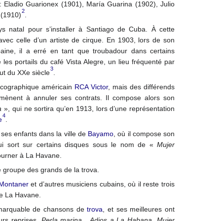
: Eladio Guarionex (1901), María Guarina (1902), Julio
2
 (1910)
.
s natal pour s’installer à Santiago de Cuba. À cette
avec celle d’un artiste de cirque. En 1903, lors de son
aine, il a erré en tant que troubadour dans certains
les portails du café Vista Alegre, un lieu fréquenté par
3
ut du XXe siècle
.
iscographique américain
RCA Victor
, mais des différends
amènent à annuler ses contrats. Il compose alors son
a
», qui ne sortira qu’en 1913, lors d’une représentation
4
e
.
 ses enfants dans la ville de
Bayamo
, où il compose son
i sort sur certains disques sous le nom de «
Mujer
tourner à La Havane.
le groupe des grands de la trova.
 Montaner
et d’autres musiciens cubains, où il reste trois
e La Havane.
emarquable de chansons de
trova
, et ses meilleures ont
urs reprises.
Perla marina
,
Adios a La Habana
,
Mujer