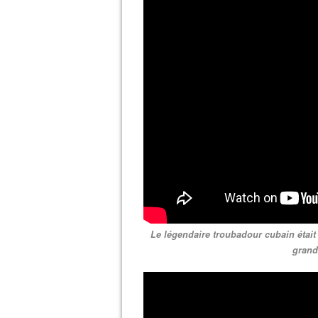
Le légendaire troubadour cubain était
grand