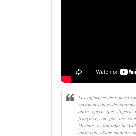
Les influences de l'opéra s
raison des dates de référence,
autre opéra que l'opéra 
française, ou par les com
Oriente, à Santiago de Cub
autre côté, d'une manière ou