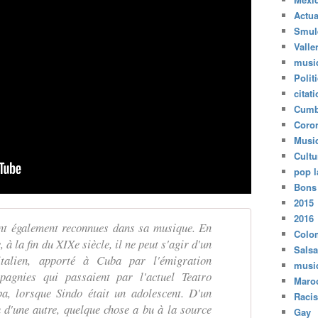
Actua
Smul
Valle
musi
Polit
citat
Cumb
Coro
Musi
Cultu
pop l
Bons
2015
2016
ont également reconnues dans sa musique. En
Colo
 à la fin du XIXe siècle, il ne peut s'agir d'un
Salsa
italien, apporté à Cuba par l'émigration
musi
pagnies qui passaient par l'actuel Teatro
Maro
a, lorsque Sindo était un adolescent. D'un
Raci
 d'une autre, quelque chose a bu à la source
Gay