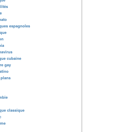
lités
e
nato
ques espagnoles
ique
ion
ia
navirus
que cubaine
re gay
atino
 plans
mbie
que classique
c
sme