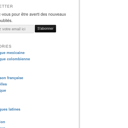
ETTER
-vous pour être averti des nouveaux
publiés.
ORIES
que mexicaine
que colombienne
on française
lles
ique
ues latines
ion
que