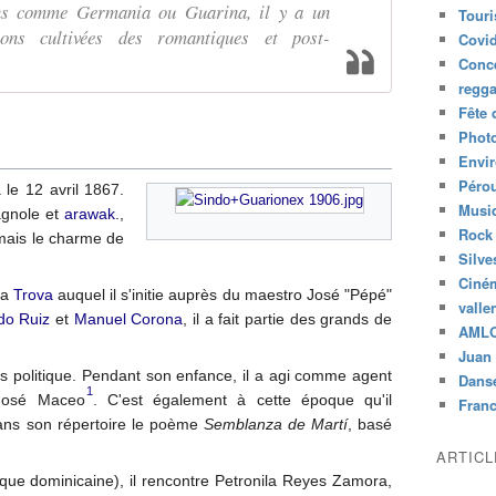
ons comme Germania ou Guarina, il y a un
Tour
sons cultivées des romantiques et post-
Covid
Conc
regg
Fête 
Phot
Envi
Péro
le 12 avril 1867.
Musiq
gnole et
arawak
.,
Rock
amais le charme de
Silve
Ciné
la
Trova
auquel il s'initie auprès du maestro José "Pépé"
valle
do Ruiz
et
Manuel Corona
, il a fait partie des grands de
AML
Juan 
ds politique. Pendant son enfance, il a agi comme agent
Dans
1
 José Maceo
. C'est également à cette époque qu'il
Fran
dans son répertoire le poème
Semblanza de Martí
, basé
ARTIC
que dominicaine), il rencontre Petronila Reyes Zamora,