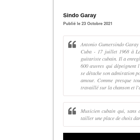
Sindo Garay
Publié le 23 Octobre 2021
Antonio Gumersindo Garay o
Cuba - 17 juillet 1968 à L
guitariste cubain. Il a enre
600 œuvres qui dépeignent l
se détache son admiration po
amour. Comme presque tous 
travaillé sur la chanson et l'
Musicien cubain qui, sans 
tailler une place de choix da