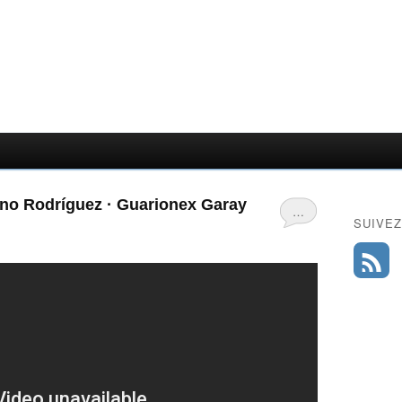
iano Rodríguez · Guarionex Garay
…
SUIVEZ