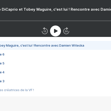
 DiCaprio et Tobey Maguire, c'est lui ! Rencontre avec Dam
bey Maguire, c'est lui ! Rencontre avec Damien Witecka
e 6
e 5
e 4
e 3
s créatrices de la VF !
e 2
e 1