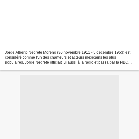
Jorge Alberto Negrete Moreno (30 novembre 1911 - 5 décembre 1953) est
considéré comme l'un des chanteurs et acteurs mexicains les plus
populaires. Jorge Negrete officiait lui aussi à la radio et passa par la NBC
américaine, il a arrangé le boléro à la...