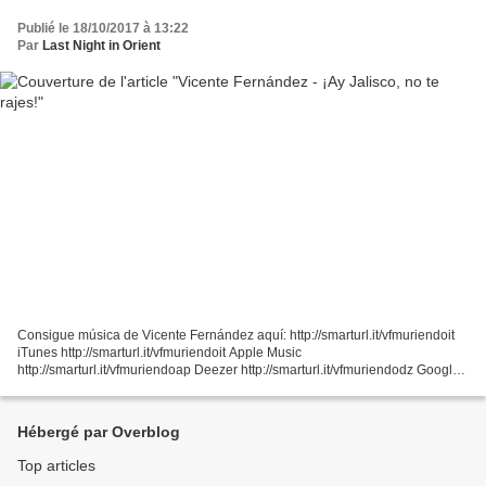
Publié le 18/10/2017 à 13:22
Par
Last Night in Orient
Consigue música de Vicente Fernández aquí: http://smarturl.it/vfmuriendoit
iTunes http://smarturl.it/vfmuriendoit Apple Music
http://smarturl.it/vfmuriendoap Deezer http://smarturl.it/vfmuriendodz Google
Play Music: http://smarturl.it/vfmuriendogp Spotify...
Hébergé par Overblog
Top articles