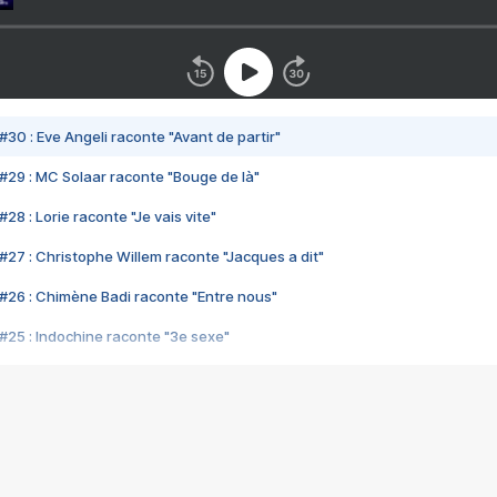
#30 : Eve Angeli raconte "Avant de partir"
#29 : MC Solaar raconte "Bouge de là"
28 : Lorie raconte "Je vais vite"
#27 : Christophe Willem raconte "Jacques a dit"
#26 : Chimène Badi raconte "Entre nous"
#25 : Indochine raconte "3e sexe"
#24 : Zaho raconte "C'est chelou"
#23 : Patrick Bruel raconte "Au café des délices"
#22 : Kyo raconte "Le chemin"
#21 : Nolwenn Leroy raconte "Cassé"