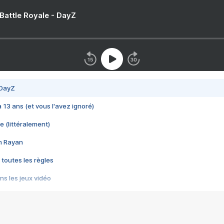
 Battle Royale - DayZ
 DayZ
 a 13 ans (et vous l'avez ignoré)
e (littéralement)
im Rayan
 toutes les règles
s les jeux vidéo
us choquant de Rockstar ? - Le scandale BULLY
e plus moche de Steam