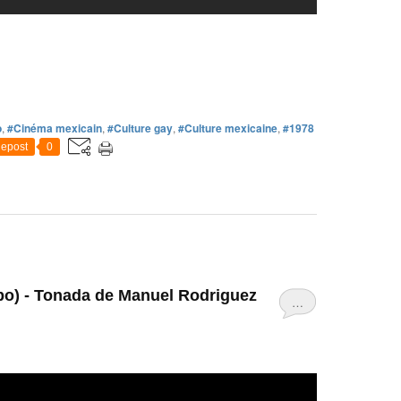
o
,
#Cinéma mexicain
,
#Culture gay
,
#Culture mexicaine
,
#1978
epost
0
bo) - Tonada de Manuel Rodriguez
…