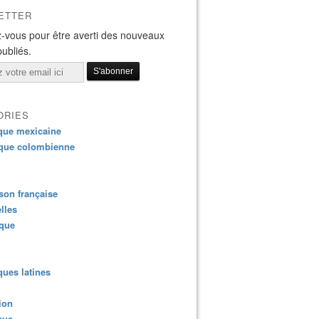
ETTER
-vous pour être averti des nouveaux
publiés.
ORIES
que mexicaine
que colombienne
on française
lles
ique
ues latines
ion
que