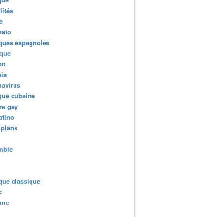
lités
e
nato
ques espagnoles
ique
ion
ia
navirus
que cubaine
re gay
atino
 plans
mbie
que classique
c
sme