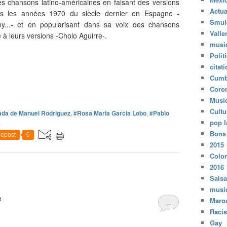
des chansons latino-américaines en faisant des versions
Actua
s les années 1970 du siècle dernier en Espagne -
Smul
y...- et en popularisant dans sa voix des chansons
Valle
ce à leurs versions -Cholo Aguirre-.
musi
Polit
citat
Cumb
Coro
Musi
Cultu
ada de Manuel Rodriguez
,
#Rosa Maria Garcia Lobo
,
#Pablo
pop l
8
Bons
epost
0
2015
Colo
2016
Salsa
musi
e
Maro
…
Raci
Gay