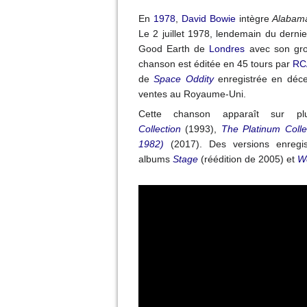
En
1978
,
David Bowie
intègre
Alabam
Le
2 juillet 1978
, lendemain du dernie
Good Earth de
Londres
avec son gro
chanson est éditée en 45 tours par
RC
de
Space Oddity
enregistrée en déc
ventes au Royaume-Uni.
Cette chanson apparaît sur pl
Collection
(1993),
The Platinum Colle
1982)
(2017). Des versions enregi
albums
Stage
(réédition de 2005) et
We