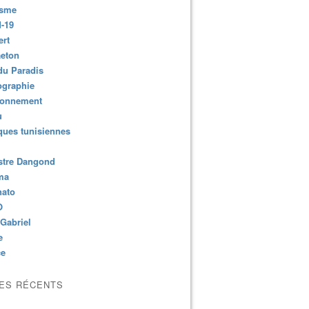
isme
-19
ert
aeton
du Paradis
ographie
ronnement
u
ues tunisiennes
stre Dangond
ma
nato
O
Gabriel
e
ce
LES RÉCENTS