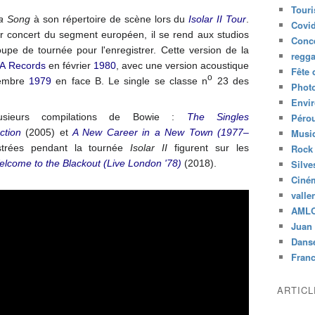
Tour
a Song
à son répertoire de scène lors du
Isolar II Tour
.
Covid
r concert du segment européen, il se rend aux studios
Conc
upe de tournée pour l'enregistrer. Cette version de la
regg
A Records
en février
1980
, avec une version acoustique
Fête 
o
embre
1979
en face B. Le single se classe
n
23 des
Phot
Envi
usieurs compilations de Bowie :
The Singles
Péro
ction
(2005) et
A New Career in a New Town (1977–
Musiq
strées pendant la tournée
Isolar II
figurent sur les
Rock
lcome to the Blackout (Live London '78)
(2018).
Silve
Ciné
valle
AML
Juan 
Dans
Fran
ARTIC