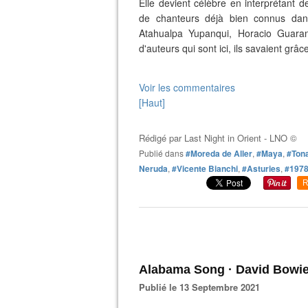
Elle devient célèbre en interprétant 
de chanteurs déjà bien connus dan
Atahualpa Yupanqui, Horacio Guaran
d'auteurs qui sont ici, ils savaient grâ
Voir les commentaires
[Haut]
Rédigé par
Last Night in Orient - LNO ©
Publié dans
#Moreda de Aller
,
#Maya
,
#Ton
Neruda
,
#Vicente Bianchi
,
#Asturies
,
#197
R
Alabama Song · David Bowi
Publié le 13 Septembre 2021