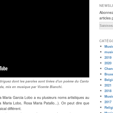
NEWSL
Abonnez
articles 
Email
CATÉG
Musi
musi
2019
2020
Chans
Bruxe
Belg
odriguez dont les paroles sont tirées d'un poème du Canto
2021
da, mis en musique par Vicente Bianchi.
2018
Musiq
 Maria Garcia Lobo a eu plusieurs noms artistiques au
2017
a Maria Lobo, Rosa Maria Patallo...). On peut dire que
Relig
cal différent.
Mexi