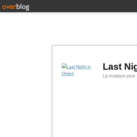
Last Nig
La musique pour la