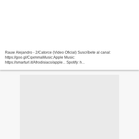
Rauw Alejandro - 2/Catorce (Video Oficial) Suscríbete al canal:
https://goo.gl/Cqxmma​Music:Apple Music:
https://smarturl.it/Afrodisiaco/apple...​ Spotify: h...