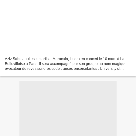
Aziz Sahmaoui est un artiste Marocain, il sera en concert le 10 mars à La
Bellevilloise à Paris. Il sera accompagné par son groupe au nom magique,
évocateur de rêves sonores et de transes ensorcelantes : University of
Gnawa ! Entre rock maghrébin, jazz...