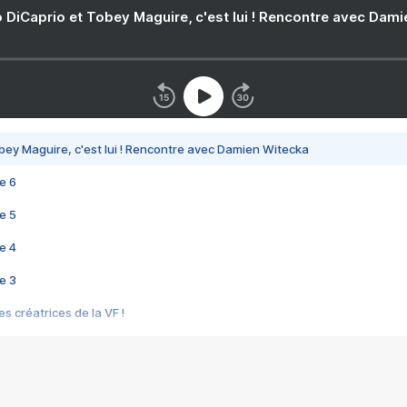
 DiCaprio et Tobey Maguire, c'est lui ! Rencontre avec Dam
bey Maguire, c'est lui ! Rencontre avec Damien Witecka
e 6
e 5
e 4
e 3
s créatrices de la VF !
e 2
e 1