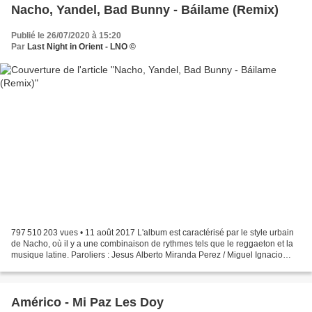
Nacho, Yandel, Bad Bunny - Báilame (Remix)
Publié le 26/07/2020 à 15:20
Par
Last Night in Orient - LNO ©
797 510 203 vues • 11 août 2017 L'album est caractérisé par le style urbain
de Nacho, où il y a une combinaison de rythmes tels que le reggaeton et la
musique latine. Paroliers : Jesus Alberto Miranda Perez / Miguel Ignacio
Mendoza Donatti / Luian Nieves...
Américo - Mi Paz Les Doy