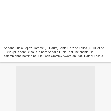
Adriana Lucía López Llorente (El Carito, Santa Cruz de Lorica , 6 Juillet de
1982 ) plus connue sous le nom Adriana Lucia , est une chanteuse
colombienne nominé pour le Latin Grammy Award en 2008 Rafael Escalona
avait le don de transformer des faits quotidiens...