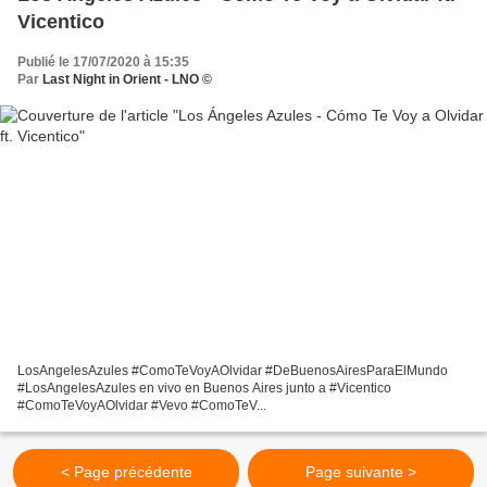
Vicentico
Publié le 17/07/2020 à 15:35
Par
Last Night in Orient - LNO ©
LosAngelesAzules #ComoTeVoyAOlvidar #DeBuenosAiresParaElMundo
#LosAngelesAzules en vivo en Buenos Aires junto a #Vicentico
#ComoTeVoyAOlvidar #Vevo #ComoTeV...
< Page précédente
Page suivante >