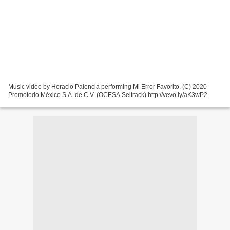
Music video by Horacio Palencia performing Mi Error Favorito. (C) 2020
Promotodo México S.A. de C.V. (OCESA Seitrack) http://vevo.ly/aK3wP2