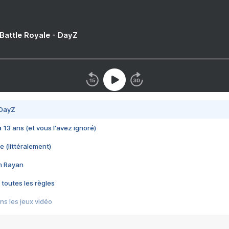
 Battle Royale - DayZ
 DayZ
 a 13 ans (et vous l'avez ignoré)
e (littéralement)
im Rayan
 toutes les règles
s les jeux vidéo
us choquant de Rockstar ? - Le scandale BULLY