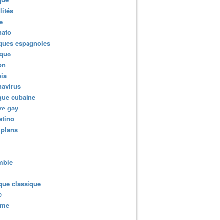
lités
e
nato
ques espagnoles
ique
ion
ia
navirus
que cubaine
re gay
atino
 plans
mbie
que classique
c
sme