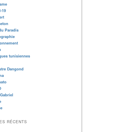
isme
-19
ert
aeton
du Paradis
ographie
ronnement
u
ues tunisiennes
stre Dangond
ma
nato
O
Gabriel
e
ce
LES RÉCENTS