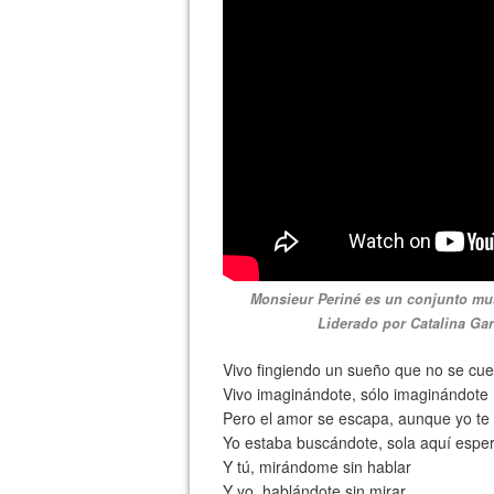
Monsieur Periné es un conjunto musi
Liderado por Catalina Garc
Vivo fingiendo un sueño que no se cu
Vivo imaginándote, sólo imaginándote
Pero el amor se escapa, aunque yo te
Yo estaba buscándote, sola aquí espe
Y tú, mirándome sin hablar
Y yo, hablándote sin mirar