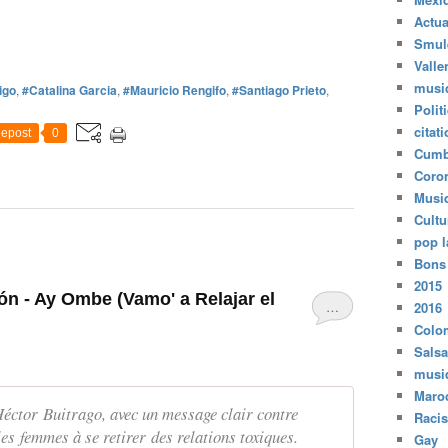
Actua
Smul
Valle
musi
igo
,
#Catalina Garcia
,
#Mauricio Rengifo
,
#Santiago Prieto
,
Polit
citat
epost
0
Cumb
Coro
Musi
Cultu
pop l
Bons
2015
ón - Ay Ombe (Vamo' a Relajar el
…
2016
Colo
Salsa
musi
Maro
ctor Buitrago, avec un message clair contre
Raci
 les femmes à se retirer des relations toxiques.
Gay