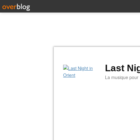
Last Nig
La musique pour la