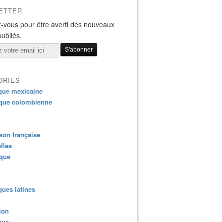
ETTER
-vous pour être averti des nouveaux
publiés.
ORIES
que mexicaine
que colombienne
on française
lles
ique
ues latines
ion
que