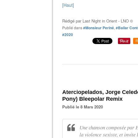
[Haut]
Rédigé par
Last Night in Orient - LNO ©
Publié dans
#Monsieur Periné
,
#Bailar Cont
#2020
R
Aterciopelados, Jorge Celed
Pony) Bleepolar Remix
Publié le 8 Mars 2020
Une chanson composée par Hé
la violence sexiste, et invite