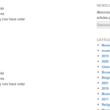
NEWSL
más
Abonnez
res
articles 
y nos hace volar
Email
CATÉG
Musi
musi
2019
2020
Chans
Bruxe
más
Belg
res
2021
y nos hace volar
2018
Musiq
2017
Relig
Mexi