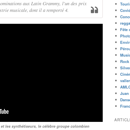
nominations aux Latin Grammy, l'un des prix
Tour
ustrie musicale, dont il a remporté 4.
Covid
Conc
regg
Fête 
Phot
Envi
Péro
Musiq
Rock
Silve
Ciné
valle
AML
Juan 
Dans
Fran
ARTIC
 et les synthétiseurs, le célèbre groupe colombien