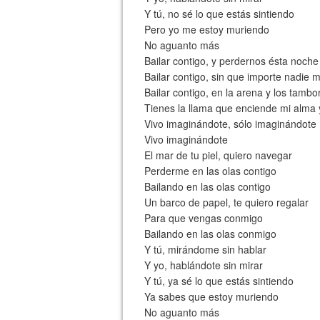
Y tú, no sé lo que estás sintiendo
Pero yo me estoy muriendo
No aguanto más
Bailar contigo, y perdernos ésta noche
Bailar contigo, sin que importe nadie 
Bailar contigo, en la arena y los tambo
Tienes la llama que enciende mi alma 
Vivo imaginándote, sólo imaginándote
Vivo imaginándote
El mar de tu piel, quiero navegar
Perderme en las olas contigo
Bailando en las olas contigo
Un barco de papel, te quiero regalar
Para que vengas conmigo
Bailando en las olas conmigo
Y tú, mirándome sin hablar
Y yo, hablándote sin mirar
Y tú, ya sé lo que estás sintiendo
Ya sabes que estoy muriendo
No aguanto más