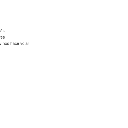
más
res
y nos hace volar