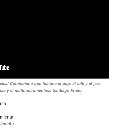
cal Colombiano que fusiona el pop, el folk y el jazz.
ia y el multiinstrumentista Santiago Prieto.
enta
 mienta
rándote