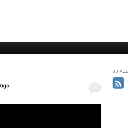
SUIVEZ
tigo
…