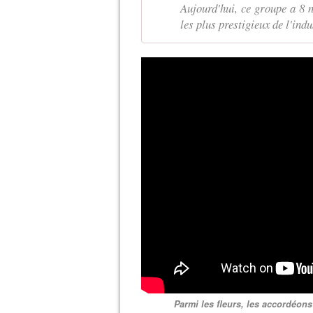
Aujourd'hui, ce groupe a 8 
les plus prestigieux de l'ind
Parmi les fleurs, les accordéons