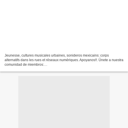
Jeunesse, cultures musicales urbaines, sonideros mexicains: corps
alternatifs dans les rues et réseaux numériques. Apoyanos!!. Únete a nuestra
comunidad de miembros:
https://www.youtube.com/channel/UCvroG8QVdig8Rl2qe1BP1mA/joinDON
PEDRO PEREZ, SONIDO...