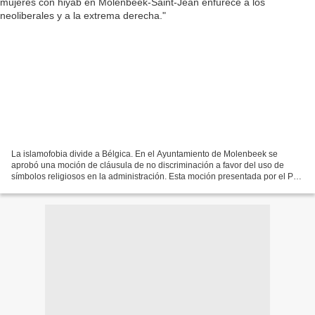
La islamofobia divide a Bélgica. En el Ayuntamiento de Molenbeek se
aprobó una moción de cláusula de no discriminación a favor del uso de
símbolos religiosos en la administración. Esta moción presentada por el PS-
SPA, apoyada por el PTB, el CDH, Ecolo....