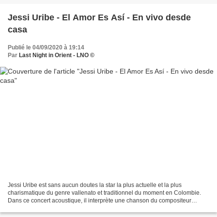
Jessi Uribe - El Amor Es Así - En vivo desde
casa
Publié le 04/09/2020 à 19:14
Par
Last Night in Orient - LNO ©
Jessi Uribe est sans aucun doutes la star la plus actuelle et la plus
charismatique du genre vallenato et traditionnel du moment en Colombie.
Dans ce concert acoustique, il interprète une chanson du compositeur
Vallenato Fabián Corrales " El Amor es Así...