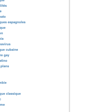
lités
e
nato
ques espagnoles
ique
ion
ia
navirus
que cubaine
re gay
atino
 plans
mbie
que classique
c
sme