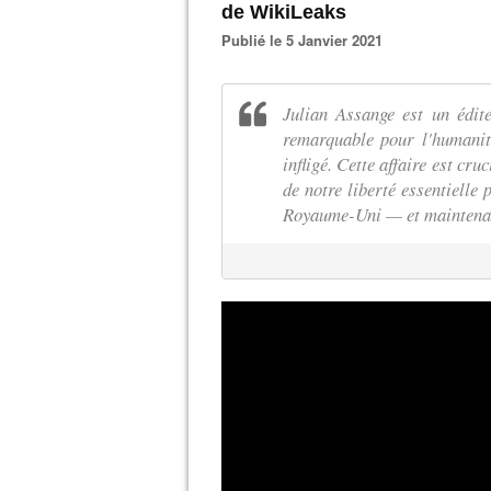
de WikiLeaks
Publié le 5 Janvier 2021
Julian Assange est un édite
remarquable pour l'humanit
infligé. Cette affaire est cru
de notre liberté essentielle
Royaume-Uni — et maintenant