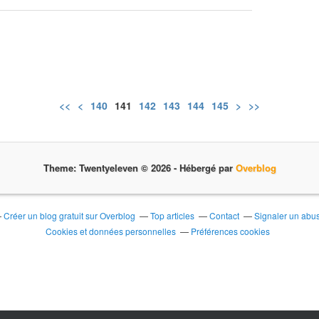
<<
<
100
110
120
130
140
141
142
143
144
145
>
>>
Theme: Twentyeleven © 2026 -
Hébergé par
Overblog
Créer un blog gratuit sur Overblog
Top articles
Contact
Signaler un abu
Cookies et données personnelles
Préférences cookies