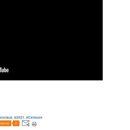
sociaux
,
#2021
,
#Censure
epost
0