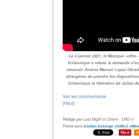
Le 4 janvier 2021, le Mexique «offre»
britannique a refusé la demande d'ext
mexicain Andres Manuel Lopez Obrador
étrangères de prendre les disposition
britannique la libération de Julian As
Voir les commentaires
[Haut]
Rédigé par
Last Night in Orient - LNO ©
Publié dans
#Julian Assange
,
#AMLO
,
#Mex
R