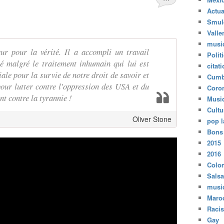
Actua
Smul
Valle
musi
ur pour la vérité. Il a accompli un travail
Polit
é malgré le traitement inhumain qui lui est
citat
ciale pour la survie de notre droit de savoir et
Cumb
 pour lutter contre l'oppression des USA et du
Coro
 contre la tyrannie !
Musi
Cultu
Oliver Stone
pop l
Bons
2015
2016
Colo
Salsa
musi
Maro
Raci
Gay