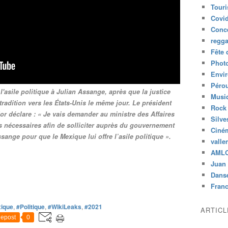
Tour
Covid
Conc
regg
Fête 
Phot
Envi
Péro
 l'asile politique à Julian Assange, après que la justice
Musiq
radition vers les États-Unis le même jour. Le président
Rock
 déclare : « Je vais demander au ministre des Affaires
Silve
s nécessaires afin de solliciter auprès du gouvernement
Ciné
sange pour que le Mexique lui offre l’asile politique ».
valle
AML
Juan 
Dans
Fran
ique
,
#Politique
,
#WikiLeaks
,
#2021
ARTIC
epost
0