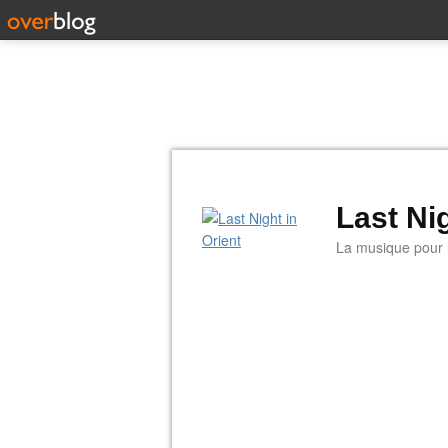
Last Nig
La musique pour la