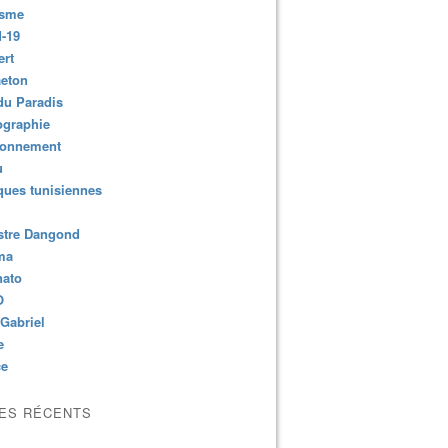
isme
-19
ert
aeton
du Paradis
ographie
ronnement
u
ues tunisiennes
stre Dangond
ma
nato
O
Gabriel
e
ce
LES RÉCENTS