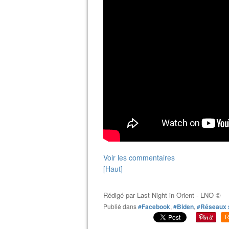
Voir les commentaires
[Haut]
Rédigé par
Last Night in Orient - LNO ©
Publié dans
#Facebook
,
#Biden
,
#Réseaux 
R