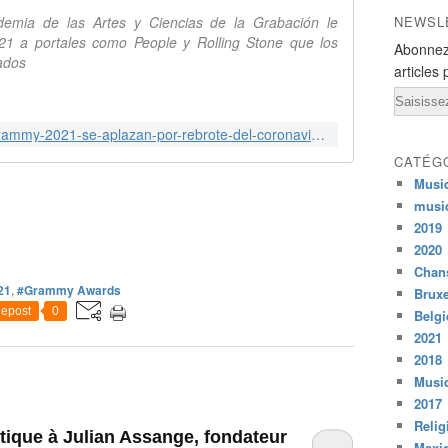
demia de las Artes y Ciencias de la Grabación le
NEWSL
21 a portales como People y Rolling Stone que los
Abonnez
ados
articles 
Email
https://www.shock.co/musica/los-grammy-2021-se-aplazan-por-rebrote-del-coronavirus-en-estados-unidos
CATÉG
Musi
musi
2019
2020
Chans
21
,
#Grammy Awards
Bruxe
epost
0
Belg
2021
2018
Musiq
2017
Relig
litique à Julian Assange, fondateur
…
Mexi