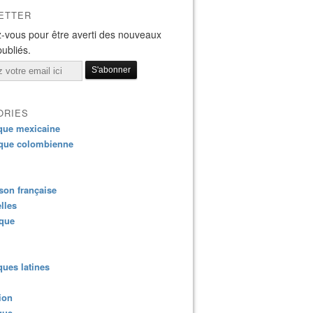
ETTER
-vous pour être averti des nouveaux
publiés.
ORIES
que mexicaine
que colombienne
on française
lles
ique
ues latines
ion
que