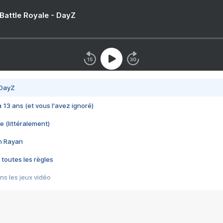
 Battle Royale - DayZ
 DayZ
 a 13 ans (et vous l'avez ignoré)
e (littéralement)
im Rayan
 toutes les règles
s les jeux vidéo
us choquant de Rockstar ? - Le scandale BULLY
e plus moche de Steam