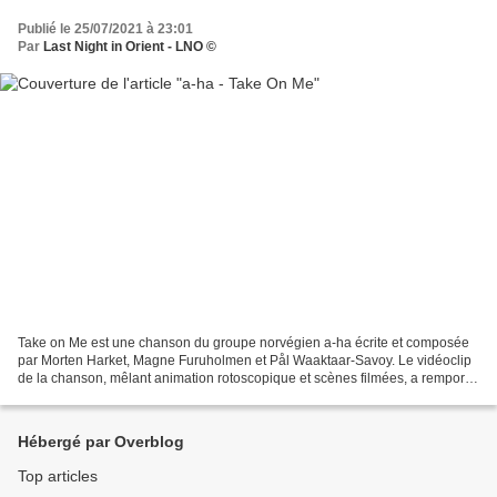
Publié le 25/07/2021 à 23:01
Par
Last Night in Orient - LNO ©
Take on Me est une chanson du groupe norvégien a-ha écrite et composée
par Morten Harket, Magne Furuholmen et Pål Waaktaar-Savoy. Le vidéoclip
de la chanson, mêlant animation rotoscopique et scènes filmées, a remporté
le MTV Video Music Award Best New...
Hébergé par Overblog
Top articles