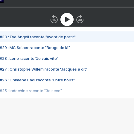
#30 : Eve Angeli raconte "Avant de partir"
#29 : MC Solaar raconte "Bouge de là"
28 : Lorie raconte "Je vais vite"
#27 : Christophe Willem raconte "Jacques a dit"
#26 : Chimène Badi raconte "Entre nous"
#25 : Indochine raconte "3e sexe"
#24 : Zaho raconte "C'est chelou"
#23 : Patrick Bruel raconte "Au café des délices"
#22 : Kyo raconte "Le chemin"
#21 : Nolwenn Leroy raconte "Cassé"