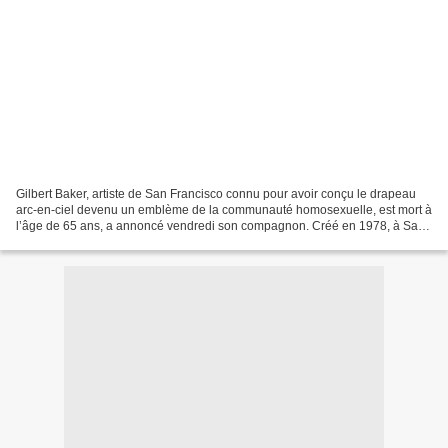
Gilbert Baker, artiste de San Francisco connu pour avoir conçu le drapeau
arc-en-ciel devenu un emblème de la communauté homosexuelle, est mort à
l’âge de 65 ans, a annoncé vendredi son compagnon. Créé en 1978, à San
Francisco par l'artiste Gilbert Baker,...