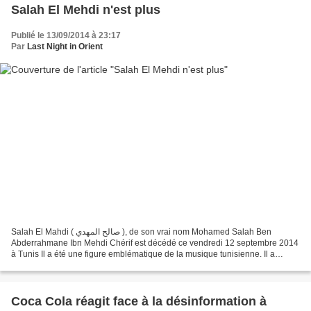
Salah El Mehdi n'est plus
Publié le 13/09/2014 à 23:17
Par
Last Night in Orient
Salah El Mahdi ( صالح المهدي ), de son vrai nom Mohamed Salah Ben
Abderrahmane Ibn Mehdi Chérif est décédé ce vendredi 12 septembre 2014
à Tunis Il a été une figure emblématique de la musique tunisienne. Il a
composé près de 600 compositions mêlant chants...
Coca Cola réagit face à la désinformation à