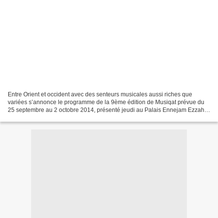
Entre Orient et occident avec des senteurs musicales aussi riches que
variées s’annonce le programme de la 9ème édition de Musiqat prévue du
25 septembre au 2 octobre 2014, présenté jeudi au Palais Ennejam Ezzahra
à Sidi Bou Saïd. « Musiqat », festival...