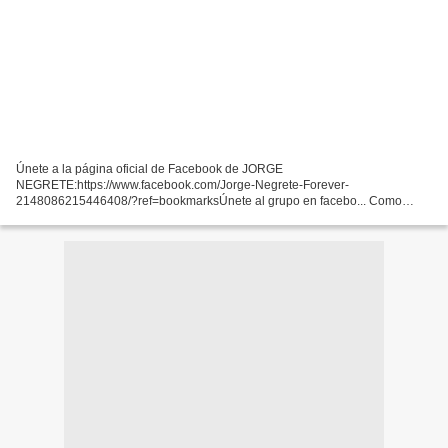
Únete a la página oficial de Facebook de JORGE
NEGRETE:https://www.facebook.com/Jorge-Negrete-Forever-
2148086215446408/?ref=bookmarksÚnete al grupo en facebo... Como
entidad federativa, San Luis Potosí no cuenta con un himno oficial. Sin
embargo, hay...