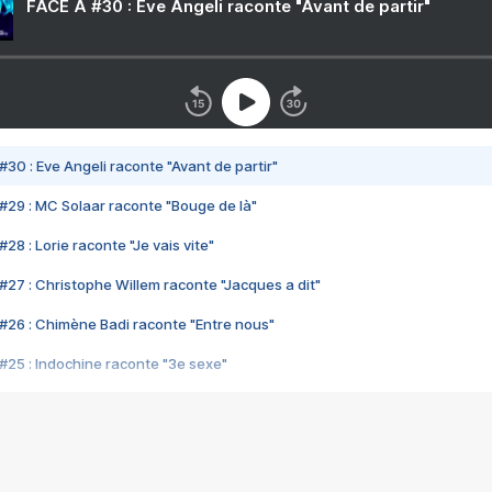
FACE A #30 : Eve Angeli raconte "Avant de partir"
#30 : Eve Angeli raconte "Avant de partir"
#29 : MC Solaar raconte "Bouge de là"
28 : Lorie raconte "Je vais vite"
#27 : Christophe Willem raconte "Jacques a dit"
#26 : Chimène Badi raconte "Entre nous"
#25 : Indochine raconte "3e sexe"
#24 : Zaho raconte "C'est chelou"
#23 : Patrick Bruel raconte "Au café des délices"
#22 : Kyo raconte "Le chemin"