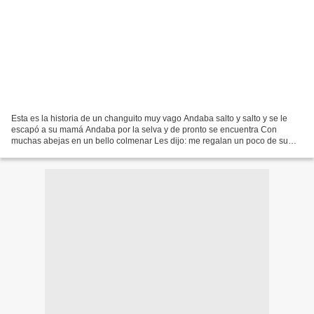
Esta es la historia de un changuito muy vago Andaba salto y salto y se le
escapó a su mamá Andaba por la selva y de pronto se encuentra Con
muchas abejas en un bello colmenar Les dijo: me regalan un poco de su
miel Ellas le contestaron: por favor retírate...