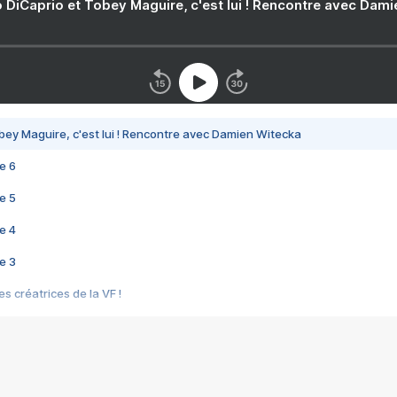
 DiCaprio et Tobey Maguire, c'est lui ! Rencontre avec Dam
bey Maguire, c'est lui ! Rencontre avec Damien Witecka
e 6
e 5
e 4
e 3
s créatrices de la VF !
e 2
e 1
e Mektoub My Love arrive enfin ! Rencontre avec Shaïn Boumedine et Sal