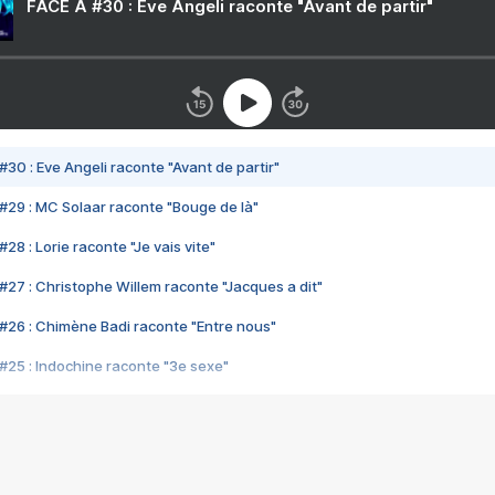
FACE A #30 : Eve Angeli raconte "Avant de partir"
#30 : Eve Angeli raconte "Avant de partir"
#29 : MC Solaar raconte "Bouge de là"
28 : Lorie raconte "Je vais vite"
#27 : Christophe Willem raconte "Jacques a dit"
#26 : Chimène Badi raconte "Entre nous"
#25 : Indochine raconte "3e sexe"
#24 : Zaho raconte "C'est chelou"
#23 : Patrick Bruel raconte "Au café des délices"
#22 : Kyo raconte "Le chemin"