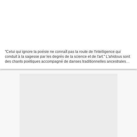
"Celui qui ignore la poésie ne connaît pas la route de l'intelligence qui
conduit à la sagesse par les degrés de la science et de l'art." L'ahidous sont
des chants poétiques accompagné de danses traditionnelles ancestrales
pratiquées par les tribus berbères...