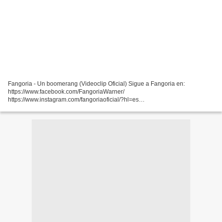
Fangoria - Un boomerang (Videoclip Oficial) Sigue a Fangoria en:
https://www.facebook.com/FangoriaWarner/
https://www.instagram.com/fangoriaoficial/?hl=es
https://twitter.com/fangoriaoficial?lang=es http://www.fangoriaoficial.com/