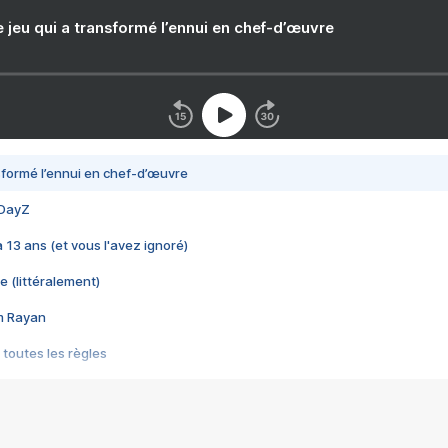
e jeu qui a transformé l’ennui en chef-d’œuvre
nsformé l’ennui en chef-d’œuvre
 DayZ
 a 13 ans (et vous l'avez ignoré)
e (littéralement)
im Rayan
 toutes les règles
s les jeux vidéo
us choquant de Rockstar ? - Le scandale BULLY