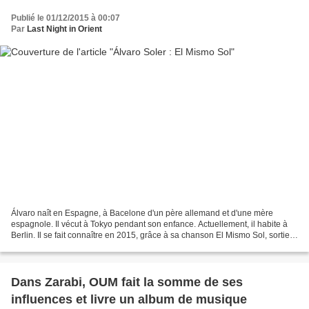
Publié le 01/12/2015 à 00:07
Par
Last Night in Orient
Álvaro naît en Espagne, à Bacelone d'un père allemand et d'une mère
espagnole. Il vécut à Tokyo pendant son enfance. Actuellement, il habite à
Berlin. Il se fait connaître en 2015, grâce à sa chanson El Mismo Sol, sortie
sous deux versions : une en solo...
Dans Zarabi, OUM fait la somme de ses
influences et livre un album de musique