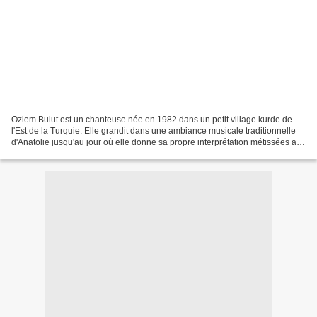
Ozlem Bulut est un chanteuse née en 1982 dans un petit village kurde de
l'Est de la Turquie. Elle grandit dans une ambiance musicale traditionnelle
d'Anatolie jusqu'au jour où elle donne sa propre interprétation métissées aux
influences de Jazz oriental. En...