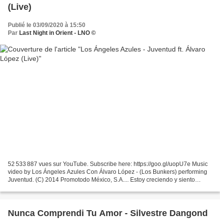
(Live)
Publié le 03/09/2020 à 15:50
Par
Last Night in Orient - LNO ©
52 533 887 vues sur YouTube. Subscribe here: https://goo.gl/uopU7e Music
video by Los Ángeles Azules Con Álvaro López - (Los Bunkers) performing
Juventud. (C) 2014 Promotodo México, S.A.... Estoy creciendo y siento
cambios en mi Creo tener la razón en...
Nunca Comprendi Tu Amor - Silvestre Dangond