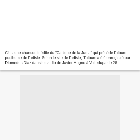
C'est une chanson inédite du "Cacique de la Junta" qui précède l'album
posthume de l'artiste. Selon le site de l'artiste, "l'album a été enregistré par
Diomedes Díaz dans le studio de Javier Mugno à Valledupar le 28
novembre 2013, trois semaines avant...