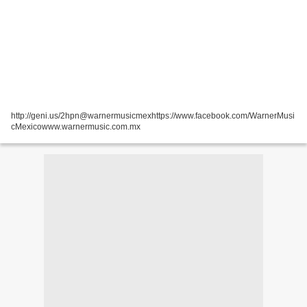
http://geni.us/2hpn@warnermusicmexhttps://www.facebook.com/WarnerMusi
cMexicowww.warnermusic.com.mx