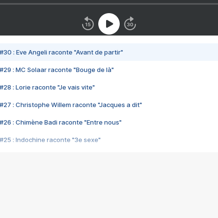
#30 : Eve Angeli raconte "Avant de partir"
#29 : MC Solaar raconte "Bouge de là"
28 : Lorie raconte "Je vais vite"
#27 : Christophe Willem raconte "Jacques a dit"
#26 : Chimène Badi raconte "Entre nous"
#25 : Indochine raconte "3e sexe"
#24 : Zaho raconte "C'est chelou"
#23 : Patrick Bruel raconte "Au café des délices"
#22 : Kyo raconte "Le chemin"
#21 : Nolwenn Leroy raconte "Cassé"