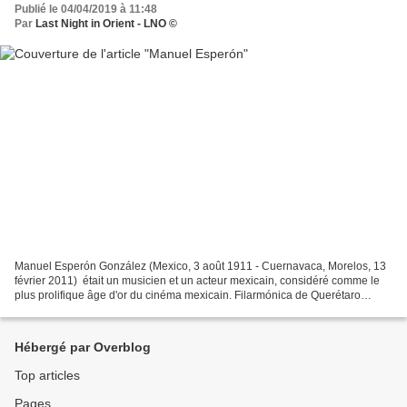
Publié le 04/04/2019 à 11:48
Par
Last Night in Orient - LNO ©
Manuel Esperón González (Mexico, 3 août 1911 - Cuernavaca, Morelos, 13
février 2011) était un musicien et un acteur mexicain, considéré comme le
plus prolifique âge d'or du cinéma mexicain. Filarmónica de Querétaro
dirigida por Sergio Cárdenas. Vous...
Hébergé par Overblog
Top articles
Pages