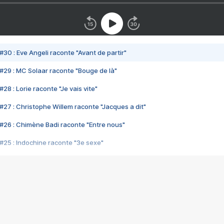
#30 : Eve Angeli raconte "Avant de partir"
#29 : MC Solaar raconte "Bouge de là"
28 : Lorie raconte "Je vais vite"
#27 : Christophe Willem raconte "Jacques a dit"
#26 : Chimène Badi raconte "Entre nous"
#25 : Indochine raconte "3e sexe"
#24 : Zaho raconte "C'est chelou"
#23 : Patrick Bruel raconte "Au café des délices"
#22 : Kyo raconte "Le chemin"
#21 : Nolwenn Leroy raconte "Cassé"