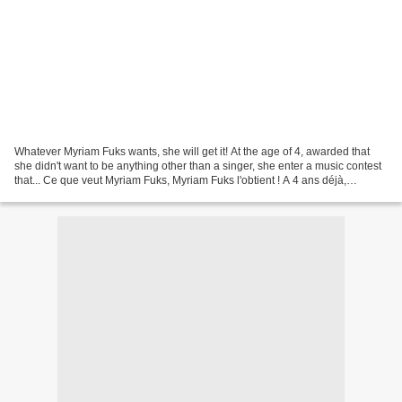
Whatever Myriam Fuks wants, she will get it! At the age of 4, awarded that
she didn't want to be anything other than a singer, she enter a music contest
that... Ce que veut Myriam Fuks, Myriam Fuks l'obtient ! A 4 ans déjà,
consciente de ne vouloir être...