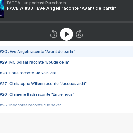
FACE A - un podcast Purecharts
FACE A #30 : Eve Angeli raconte "Avant de partir"
#30 : Eve Angeli raconte "Avant de partir"
#29 : MC Solaar raconte "Bouge de là"
28 : Lorie raconte "Je vais vite"
#27 : Christophe Willem raconte "Jacques a dit"
#26 : Chimène Badi raconte "Entre nous"
#25 : Indochine raconte "3e sexe"
#24 : Zaho raconte "C'est chelou"
#23 : Patrick Bruel raconte "Au café des délices"