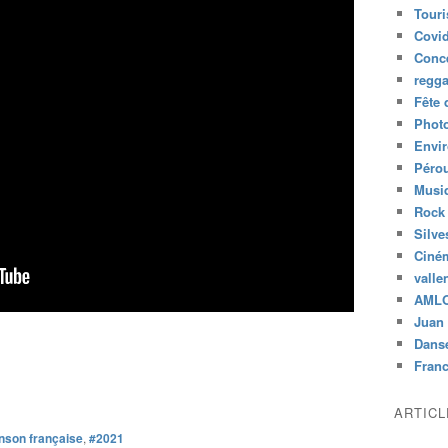
Tour
Covid
Conc
regg
Fête 
Phot
Envi
Péro
Musiq
Rock
Silve
Ciné
valle
AML
Juan 
Dans
Fran
ARTIC
son française
,
#2021