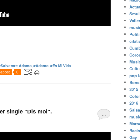
Actua
Smul
Valle
musi
Polit
citat
Cumb
Coro
Musi
#Salvatore Adamo
,
#Adamo
,
#Es Mi Vida
Cultu
epost
0
pop l
Bons
2015
Colo
2016
Salsa
er single "Dis moi".
…
musi
Maro
Raci
Gay