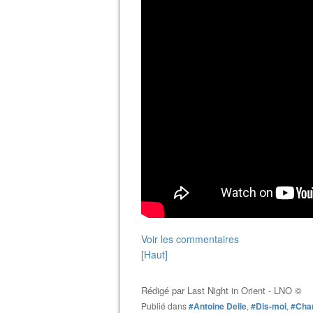
Voir les commentaires
[Haut]
Rédigé par
Last Night in Orient - LNO ©
Publié dans
#Antoine Delie
,
#Dis-moi
,
#Chan