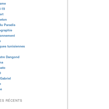
isme
-19
ert
aeton
du Paradis
ographie
ronnement
u
ues tunisiennes
stre Dangond
ma
nato
O
Gabriel
e
ce
LES RÉCENTS