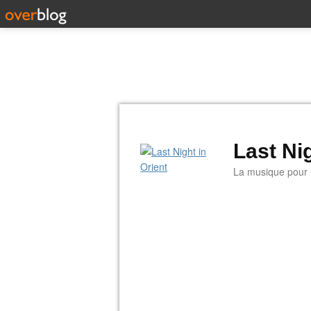
Last Nig
La musique pour la