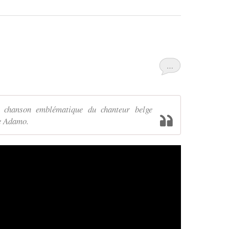
…
 chanson emblématique du chanteur belge
re Adamo.