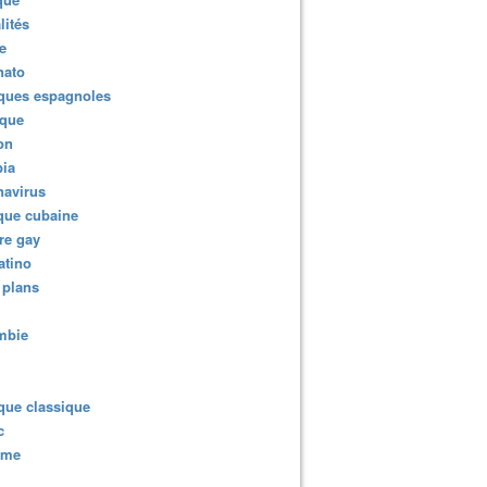
lités
e
nato
ques espagnoles
ique
ion
ia
navirus
que cubaine
re gay
atino
 plans
mbie
que classique
c
sme