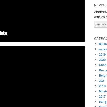
NEWSL
Abonnez
articles 
Email
CATÉG
Musi
musi
2019
2020
Chans
Bruxe
Belg
2021
2018
Musiq
2017
Relig
Mexi