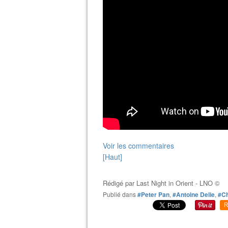
Voir les commentaires
[Haut]
Rédigé par
Last Night in Orient - LNO ©
Publié dans
#Peter Pan
,
#Antoine Delie
,
#Ch
R