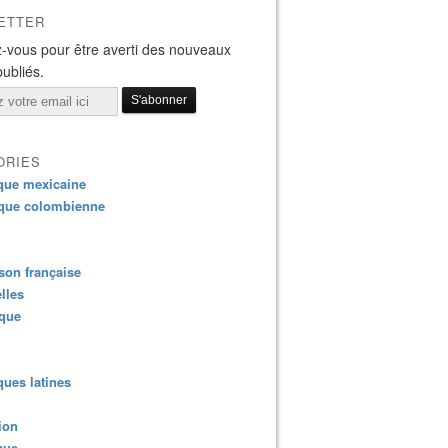
ETTER
-vous pour être averti des nouveaux
publiés.
ORIES
que mexicaine
que colombienne
on française
lles
ique
ues latines
ion
que