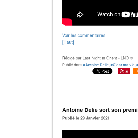
Voir les commentaires
[Haut]
Rédigé par
Last Night in Orient - LNO ©
Publié dans
#Antoine Delie
,
#C'est ma vie
,
R
Antoine Delie sort son premi
Publié le 29 Janvier 2021