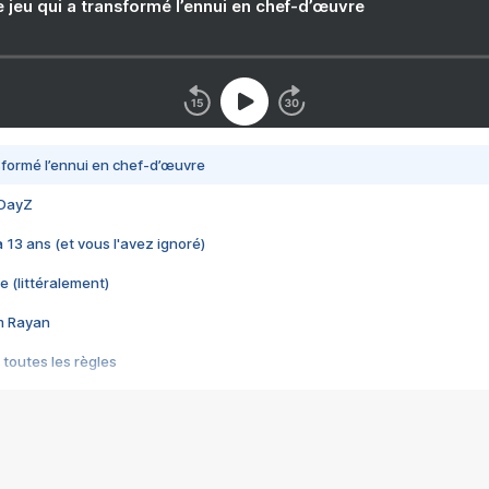
e jeu qui a transformé l’ennui en chef-d’œuvre
nsformé l’ennui en chef-d’œuvre
 DayZ
 a 13 ans (et vous l'avez ignoré)
e (littéralement)
im Rayan
 toutes les règles
s les jeux vidéo
us choquant de Rockstar ? - Le scandale BULLY
e plus moche de Steam