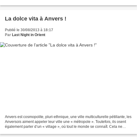
spectateurs étrangers Armin van...
La dolce vita à Anvers !
Publié le 30/08/2013 à 18:17
Par
Last Night in Orient
Anvers est cosmopolite, pluri-ethnique, une ville multiculturelle pétillante, les
Anversois aiment appeler leur ville une « métropole ». Toutefois, ils osent
également parler d’un « village », où tout le monde se connaît. Cela ne
coule pas de source dans...