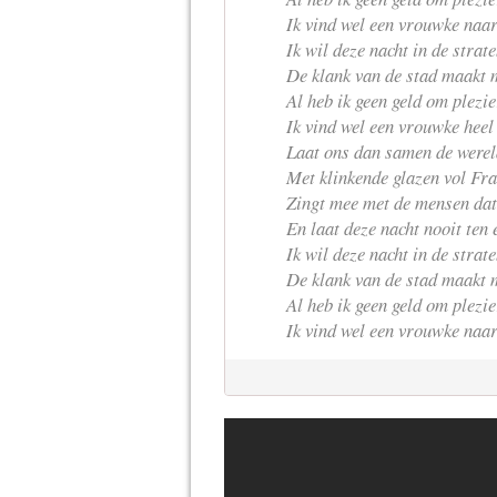
Ik vind wel een vrouwke naar
Ik wil deze nacht in de strat
De klank van de stad maakt 
Al heb ik geen geld om plezie
Ik vind wel een vrouwke heel
Laat ons dan samen de werel
Met klinkende glazen vol Fra
Zingt mee met de mensen dat
En laat deze nacht nooit ten e
Ik wil deze nacht in de strat
De klank van de stad maakt 
Al heb ik geen geld om plezie
Ik vind wel een vrouwke naar