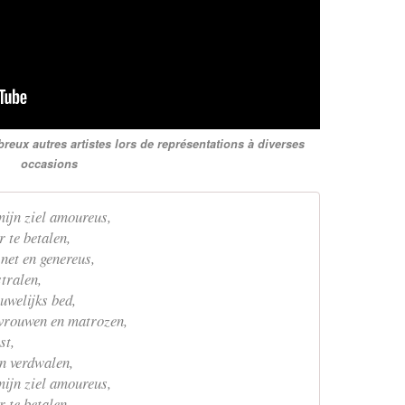
reux autres artistes lors de représentations à diverses
occasions
mijn ziel amoureus,
r te betalen,
 net en genereus,
tralen,
uwelijks bed,
 vrouwen en matrozen,
st,
en verdwalen,
mijn ziel amoureus,
r te betalen,