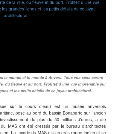
ns le monde et le monde à Anvers. Tous vos sens seront
le, du fleuve et du port. Profitez d’une vue imprenable sur
nes et les petits détails de ce joyau architectural.
ée sur le cours d'eau) est un musée anversois
aritime, posé au bord du bassin Bonaparte sur l'ancien
investissement de plus de 50 millions d'euros, a été
 du MAS ont été dressés par le bureau d'architectes
tecten. La façade du MAS est en grès rouge indien et se