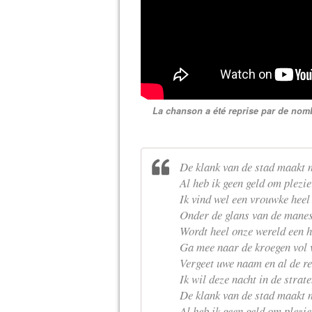
La chanson a été reprise par de nomb
De klank van de stad maakt 
Al heb ik geen geld om plezie
Ik vind wel een vrouwke heel
Onder de glans van de manes
Wordt heel onze wereld een h
Ga mee naar de kroegen vol
Vergeet uwe naam en al de re
Ik wil deze nacht in de strat
De klank van de stad maakt 
Al heb ik geen geld om plezie