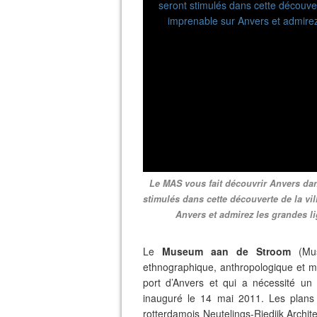
Le MAS vous fait découvrir Anvers da
stimulés dans cette découverte de la vil
Anvers et admirez les grandes lig
Le
Museum aan de Stroom
(Mus
ethnographique, anthropologique et m
port d’Anvers et qui a nécessité un 
inauguré le 14 mai 2011. Les plans
rotterdamois Neutelings-Riedijk Archi