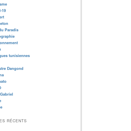
isme
-19
ert
aeton
du Paradis
ographie
ronnement
u
ues tunisiennes
stre Dangond
ma
nato
O
Gabriel
e
ce
LES RÉCENTS