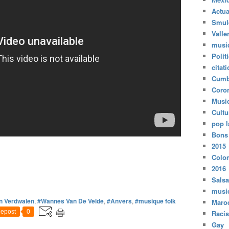
Actua
Smul
Valle
musi
Polit
citat
Cumb
Coro
Musi
Cultu
pop l
Bons
2015
Colo
2016
Salsa
musi
en Verdwalen
,
#Wannes Van De Velde
,
#Anvers
,
#musique folk
Maro
epost
0
Raci
Gay