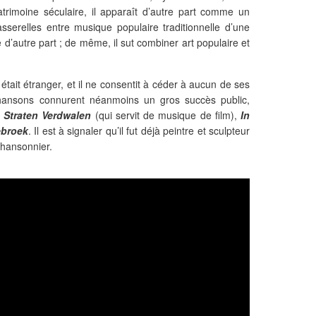
atrimoine séculaire, il apparaît d’autre part comme un
sserelles entre musique populaire traditionnelle d’une
 d’autre part ; de même, il sut combiner art populaire et
tait étranger, et il ne consentit à céder à aucun de ses
chansons connurent néanmoins un gros succès public,
e Straten Verdwalen
(qui servit de musique de film),
In
ebroek
. Il est à signaler qu’il fut déjà peintre et sculpteur
chansonnier.