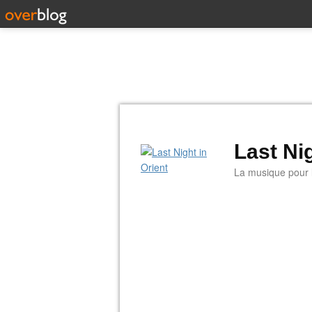
Last Nig
La musique pour la