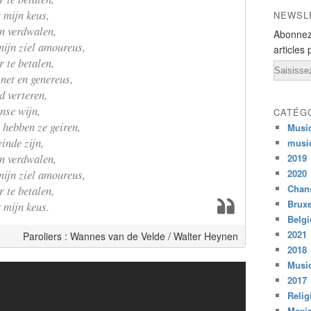
 mijn keus,
NEWSL
en verdwalen,
Abonnez
mijn ziel amoureus,
articles 
r te betalen,
Email
 net en genereus,
d verteren,
nse wijn,
CATÉG
 hebben ze geiren,
Musi
inde zijn,
musi
en verdwalen,
2019
mijn ziel amoureus,
2020
Chans
r te betalen,
Bruxe
 mijn keus.
Belg
2021
Paroliers : Wannes van de Velde / Walter Heynen
2018
Musiq
2017
Relig
Mexi