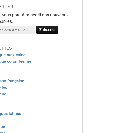
ETTER
-vous pour être averti des nouveaux
publiés.
ORIES
que mexicaine
que colombienne
on française
lles
ique
ues latines
ion
que