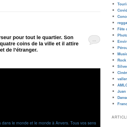
Tour
Covid
Conc
regg
Fête 
Phot
eur pour tout le quartier. Son
…
Envi
tre coins de la ville et il attire
Péro
et de l’étranger.
Musiq
Rock
Silve
Ciné
valle
AML
Juan 
Dans
Fran
ARTIC