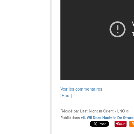
Voir les commentaires
[Haut]
Rédigé par
Last Night in Orient - LNO ©
Publié dans
#Ik Wil Deze Nacht In De Strat
R