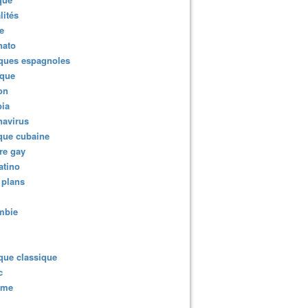
lités
e
nato
ques espagnoles
ique
ion
ia
navirus
que cubaine
re gay
atino
 plans
mbie
que classique
c
sme