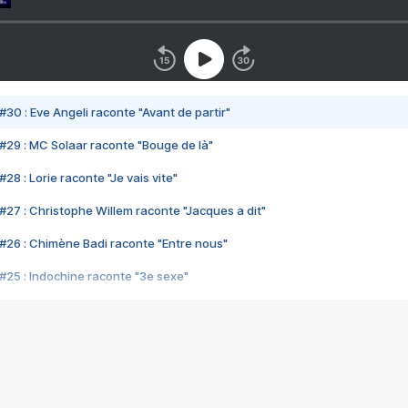
#30 : Eve Angeli raconte "Avant de partir"
#29 : MC Solaar raconte "Bouge de là"
28 : Lorie raconte "Je vais vite"
#27 : Christophe Willem raconte "Jacques a dit"
#26 : Chimène Badi raconte "Entre nous"
#25 : Indochine raconte "3e sexe"
#24 : Zaho raconte "C'est chelou"
#23 : Patrick Bruel raconte "Au café des délices"
#22 : Kyo raconte "Le chemin"
#21 : Nolwenn Leroy raconte "Cassé"