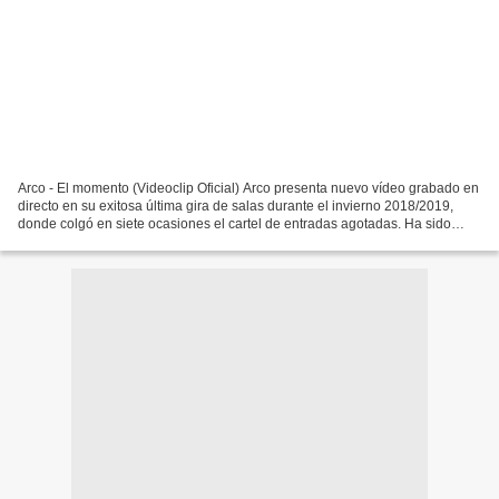
Arco - El momento (Videoclip Oficial) Arco presenta nuevo vídeo grabado en
directo en su exitosa última gira de salas durante el invierno 2018/2019,
donde colgó en siete ocasiones el cartel de entradas agotadas. Ha sido
dirigido por el malagueño José...