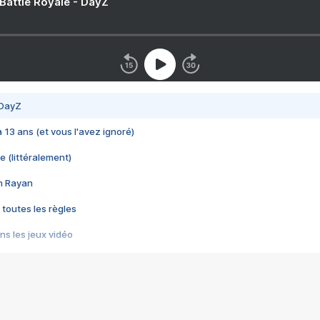
 Battle Royale - DayZ
 DayZ
 a 13 ans (et vous l'avez ignoré)
e (littéralement)
im Rayan
 toutes les règles
s les jeux vidéo
us choquant de Rockstar ? - Le scandale BULLY
e plus moche de Steam
du RÊVE tourne au CAUCHEMAR