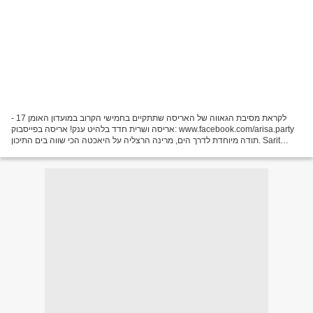
לקראת מסיבת הגאווה של האריסה שתתקיים בחמישי הקרוב במועדון האומן 17 -
אריסה ושרית חדד בלהיט ענק! אריסה בפייסבוק: www.facebook.com/arisa.party
תודה מיוחדת לדרך הים, מרינה הרצליה על היאכטה הכי שווה בים התיכון. Sarit
Hadad (en hébreu : שרית חדד), née le 20...