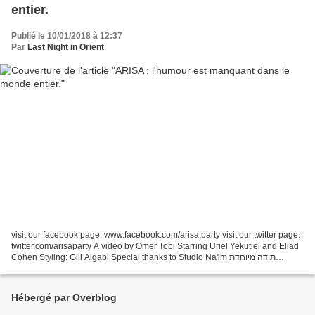
entier.
Publié le 10/01/2018 à 12:37
Par
Last Night in Orient
visit our facebook page: www.facebook.com/arisa.party visit our twitter page:
twitter.com/arisaparty A video by Omer Tobi Starring Uriel Yekutiel and Eliad
Cohen Styling: Gili Algabi Special thanks to Studio Na'im תודה מיוחדת
לסטודיו נעים http://www.naim.org.il/...
Hébergé par Overblog