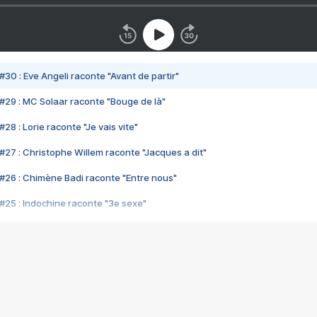
#30 : Eve Angeli raconte "Avant de partir"
#29 : MC Solaar raconte "Bouge de là"
28 : Lorie raconte "Je vais vite"
#27 : Christophe Willem raconte "Jacques a dit"
#26 : Chimène Badi raconte "Entre nous"
#25 : Indochine raconte "3e sexe"
#24 : Zaho raconte "C'est chelou"
#23 : Patrick Bruel raconte "Au café des délices"
#22 : Kyo raconte "Le chemin"
#21 : Nolwenn Leroy raconte "Cassé"