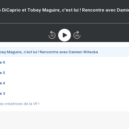
 DiCaprio et Tobey Maguire, c'est lui ! Rencontre avec Dam
bey Maguire, c'est lui ! Rencontre avec Damien Witecka
e 6
e 5
e 4
e 3
s créatrices de la VF !
e 2
e 1