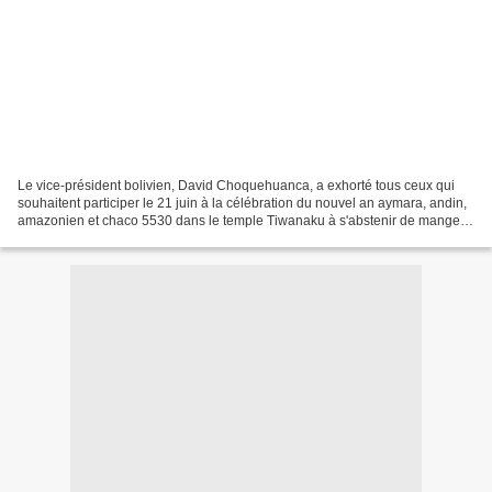
Le vice-président bolivien, David Choquehuanca, a exhorté tous ceux qui
souhaitent participer le 21 juin à la célébration du nouvel an aymara, andin,
amazonien et chaco 5530 dans le temple Tiwanaku à s'abstenir de manger
de la viande, de boire de l'alcool...