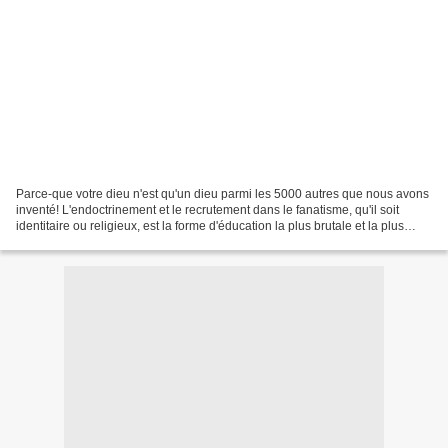
Parce-que votre dieu n'est qu'un dieu parmi les 5000 autres que nous avons
inventé! L'endoctrinement et le recrutement dans le fanatisme, qu'il soit
identitaire ou religieux, est la forme d'éducation la plus brutale et la plus
douloureuse pour qu'un enfant...