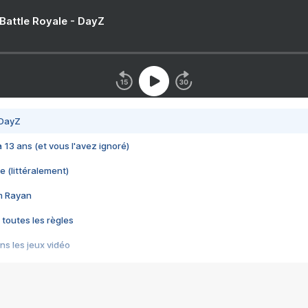
 Battle Royale - DayZ
 DayZ
 a 13 ans (et vous l'avez ignoré)
e (littéralement)
im Rayan
 toutes les règles
s les jeux vidéo
us choquant de Rockstar ? - Le scandale BULLY
e plus moche de Steam